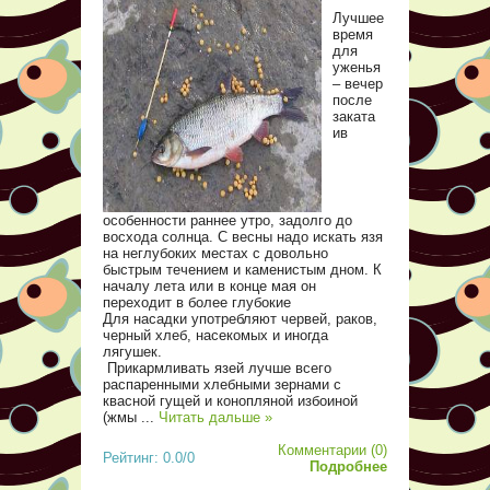
Лучшее
время
для
уженья
– вечер
после
заката
ив
особенности раннее утро, задолго до
восхода солнца. С весны надо искать язя
на неглубоких местах с довольно
быстрым течением и каменистым дном. К
началу лета или в конце мая он
переходит в более глубокие
Для насадки употребляют червей, раков,
черный хлеб, насекомых и иногда
лягушек.
Прикармливать язей лучше всего
распаренными хлебными зернами с
квасной гущей и конопляной избоиной
(жмы
...
Читать дальше »
Комментарии (0)
Рейтинг: 0.0/0
Подробнее