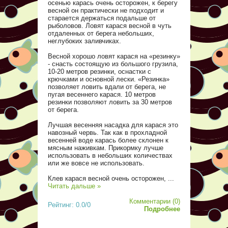
осенью карась очень осторожен, к берегу
весной он практически не подходит и
старается держаться подальше от
рыболовов. Ловят карася весной в чуть
отдаленных от берега небольших,
неглубоких заливчиках.
Весной хорошо ловят карася на «резинку»
- снасть состоящую из большого грузила,
10-20 метров резинки, оснастки с
крючками и основной лески. «Резинка»
позволяет ловить вдали от берега, не
пугая весеннего карася. 10 метров
резинки позволяют ловить за 30 метров
от берега.
Лучшая весенняя насадка для карася это
навозный червь. Так как в прохладной
весенней воде карась более склонен к
мясным наживкам. Прикормку лучше
использовать в небольших количествах
или же вовсе не использовать.
Клев карася весной очень осторожен,
...
Читать дальше »
Комментарии (0)
Рейтинг: 0.0/0
Подробнее