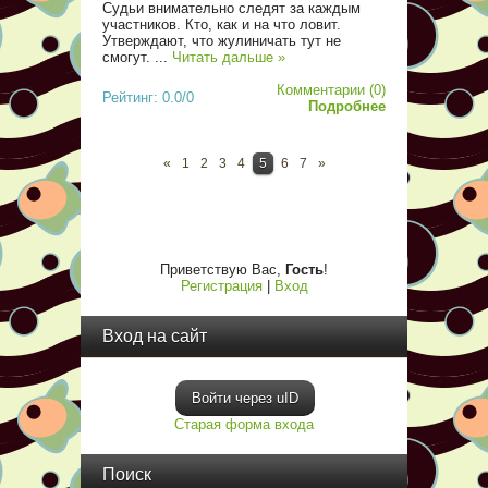
Судьи внимательно следят за каждым
участников. Кто, как и на что ловит.
Утверждают, что жулиничать тут не
смогут.
...
Читать дальше »
Комментарии (0)
Рейтинг: 0.0/0
Подробнее
«
1
2
3
4
5
6
7
»
Приветствую Вас
,
Гость
!
Регистрация
|
Вход
Вход на сайт
Войти через uID
Старая форма входа
Поиск