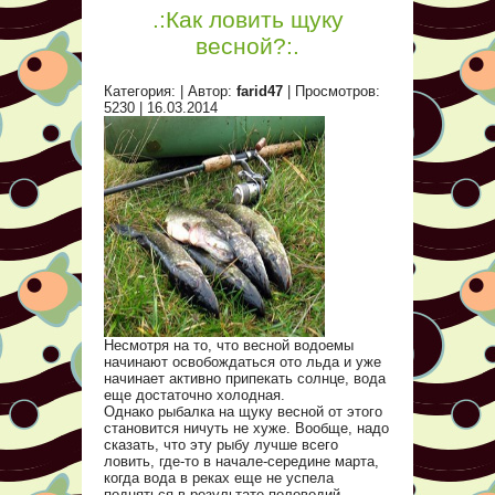
.:Как ловить щуку
весной?:.
Категория:
| Автор:
farid47
| Просмотров:
5230 |
16.03.2014
Несмотря на то, что весной водоемы
начинают освобождаться ото льда и уже
начинает активно припекать солнце, вода
еще достаточно холодная.
Однако рыбалка на щуку весной от этого
становится ничуть не хуже. Вообще, надо
сказать, что эту рыбу лучше всего
ловить, где-то в начале-середине марта,
когда вода в реках еще не успела
подняться в результате половодий,