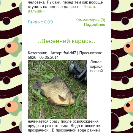
человека. Рыбаки, перед тем как вообще
ступить на лед всегда пров
...
Читать
дальше »
Комментарии (0)
Рейтинг: 0.0/0
Подробнее
.:Весенний карась:.
Категория:
| Автор:
farid47
| Просмотров:
5826 |
05.05.2014
Ловля
карася
весной
начинается сразу после освобождения
прудов и рек ото льда. Вода становится
прозрачной . В прозрачной воде ранней