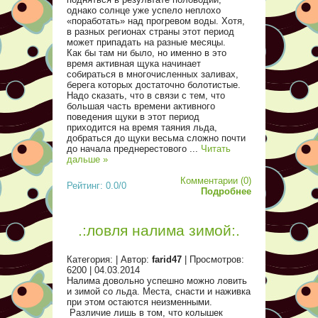
однако солнце уже успело неплохо
«поработать» над прогревом воды. Хотя,
в разных регионах страны этот период
может припадать на разные месяцы.
Как бы там ни было, но именно в это
время активная щука начинает
собираться в многочисленных заливах,
берега которых достаточно болотистые.
Надо сказать, что в связи с тем, что
большая часть времени активного
поведения щуки в этот период
приходится на время таяния льда,
добраться до щуки весьма сложно почти
до начала преднерестового
...
Читать
дальше »
Комментарии (0)
Рейтинг: 0.0/0
Подробнее
.:ловля налима зимой:.
Категория:
| Автор:
farid47
| Просмотров:
6200 |
04.03.2014
Налима довольно успешно можно ловить
и зимой со льда. Места, снасти и наживка
при этом остаются неизменными.
Различие лишь в том, что колышек