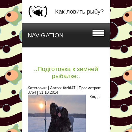
Как ловить рыбу?
NAVIGATION
.:Подготовка к зимней
рыбалке:.
Категория:
| Автор:
farid47
| Просмотров:
3754 |
31.10.2014
Когда