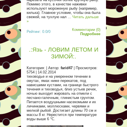
Помимо этого, в качестве наживки
используют мороженую рыбу (например,
килька). Главное условие, чтобы она была
свежей, на тухлую нал
...
Читать дальше
»
Комментарии (0)
Рейтинг: 0.0/0
Подробнее
.:Язь - ЛОВИМ ЛЕТОМ И
ЗИМОЙ:.
Категория:
| Автор:
farid47
| Просмотров:
5754 |
14.02.2014
тиховодье и на умеренном течении в
омутах, ямах ниже перекатов, под
нависшими кустами, на границе быстрого
течения и тиховодья, близ устьев речек,
ночью выходит жировать на отмели с
песчано-галечным, глинистым грунтом.
Питается воздушными насекомыми и их
личинками, моллюсками, червями и
мелкой рыбой. Достигает длины 70 см и
массы 8 кг. Нерестится при температуре
воды выше 6 °С.