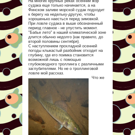
На многих крупных реках осенний жор
судака еще только начинается, а на
Финском заливе морской судак подходит
к берегу на недельку-другую, чтобы
хорошенько наесться перед зимовкой.
При ловле судака в выше обозначенный
период главное - не упустить момент.
"Бабье лето" в нашей климатической зоне
длится обычно недолго (как правило, до
второй половины сентября).
С наступлением прохладной осенней
погоды клыкастый разбойник отходит на
глубину, где его поимка становится
возможной лишь с помощью
глубоководного троллинга с различными
заглубителями. Но не о троллинговой
ловле мой рассказ.
Что же