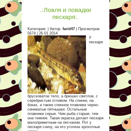
.:Ловля и повадки
пескаря:.
Категория:
| Автор:
farid47
| Просмотров:
5674 |
26.01.2014
У
пескаря
брусковатое тело, а брюшко светлое, с
серебристым отливом. На спинке, на
боках, а также спиннои плавнике черно-
синеватые пятнышки. Остальные
плавники серые. Чем рыба старше, тем
она темнее. Такая окраска делает пескаря
малоприметным на песчаном. Рот у
пескаря снизу, на его уголках крохотные