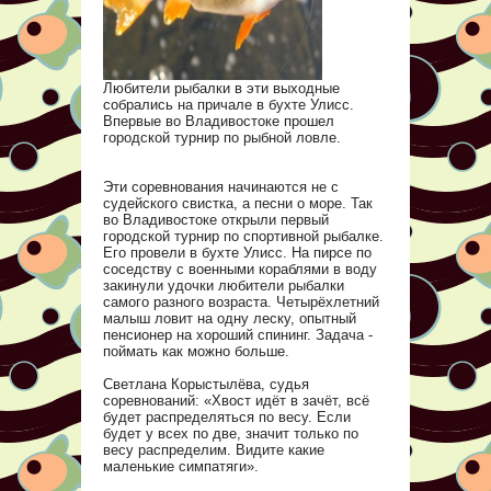
Любители рыбалки в эти выходные
собрались на причале в бухте Улисс.
Впервые во Владивостоке прошел
городской турнир по рыбной ловле.
Эти соревнования начинаются не с
судейского свистка, а песни о море. Так
во Владивостоке открыли первый
городской турнир по спортивной рыбалке.
Его провели в бухте Улисс. На пирсе по
соседству с военными кораблями в воду
закинули удочки любители рыбалки
самого разного возраста. Четырёхлетний
малыш ловит на одну леску, опытный
пенсионер на хороший спининг. Задача -
поймать как можно больше.
Светлана Корыстылёва, судья
соревнований: «Хвост идёт в зачёт, всё
будет распределяться по весу. Если
будет у всех по две, значит только по
весу распределим. Видите какие
маленькие симпатяги».