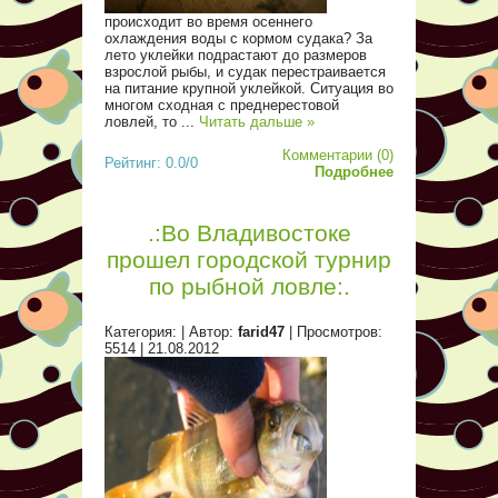
происходит во время осеннего
охлаждения воды с кормом судака? За
лето уклейки подрастают до размеров
взрослой рыбы, и судак перестраивается
на питание крупной уклейкой. Ситуация во
многом сходная с преднерестовой
ловлей, то
...
Читать дальше »
Комментарии (0)
Рейтинг: 0.0/0
Подробнее
.:Во Владивостоке
прошел городской турнир
по рыбной ловле:.
Категория:
| Автор:
farid47
| Просмотров:
5514 |
21.08.2012