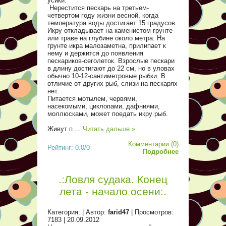
усики.
Нерестится пескарь на третьем-
четвертом году жизни весной, когда
температура воды достигает 15 градусов.
Икру откладывает на каменистом грунте
или траве на глубине около метра. На
грунте икра малозаметна, прилипает к
нему и держится до появления
пескариков-сеголеток. Взрослые пескари
в длину достигают до 22 см, но в уловах
обычно 10-12-сантиметровые рыбки. В
отличие от других рыб, слизи на пескарях
нет.
Питается мотылем, червями,
насекомыми, циклопами, дафниями,
моллюсками, может поедать икру рыб.
Живут п
...
Читать дальше »
Комментарии (0)
Рейтинг: 0.0/0
Подробнее
.:Ловля судака. Конец
лета - начало осени:.
Категория:
| Автор:
farid47
| Просмотров:
7183 |
20.09.2012