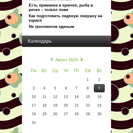
Есть приманка и крючки, рыба в
речке – только лови
Как подготовить ледяную ловушку на
карася
Не троллингом единым
Календарь
«
»
Август 2026
Пн
Вт
Ср
Чт
Пт
Сб
Вс
1
2
3
4
5
6
7
8
9
10
11
12
13
14
15
16
17
18
19
20
21
22
23
24
25
26
27
28
29
30
31