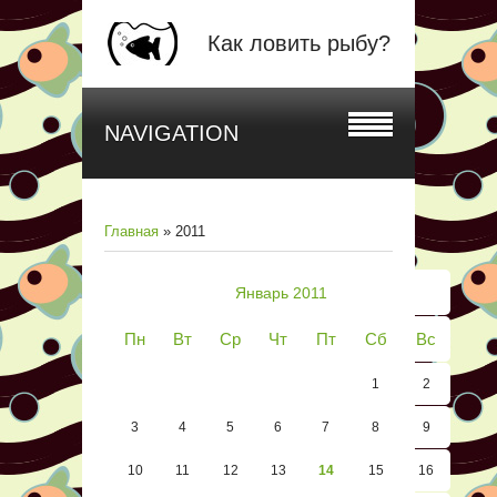
Как ловить рыбу?
NAVIGATION
Главная
»
2011
Январь 2011
Пн
Вт
Ср
Чт
Пт
Сб
Вс
1
2
3
4
5
6
7
8
9
10
11
12
13
14
15
16