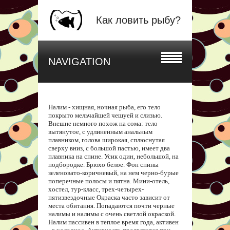
Как ловить рыбу?
NAVIGATION
Налим - хищная, ночная рыба, его тело
покрыто мельчайшей чешуей и слизью.
Внешне немного похож на сома: тело
вытянутое, с удлиненным анальным
плавником, голова широкая, сплюснутая
сверху вниз, с большой пастью, имеет два
плавника на спине. Усик один, небольшой, на
подбородке. Брюхо белое. Фон спины
зеленовато-коричневый, на нем черно-бурые
поперечные полосы и пятна. Мини-отель,
хостел, тур-класс, трех-четырех-
пятизвездочные Окраска часто зависит от
места обитания. Попадаются почти черные
налимы и налимы с очень светлой окраской.
Налим пассивен в теплое время года, активен