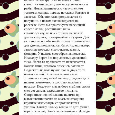
червей. Более крупные налимы хорошо
клюют на живца, лягушонка, кусочки мяса и
рыбы. Ловля начинается с наступлением
темноты, однако, первые поклевки бывают и
засветло. Обычно клев продолжается до
полуночи, а потом активизируется на
рассвете. Если вы практикуете пассивный
способ ловли, рассчитанный на
самоподсечку, на ночь ставьте несколько
донных удочек, осматривайте их утром. Для
активного способа необходимы колокольчики
для удочек, подсачок или багорик, экстактор,
запасные поводки с крючками, зевник,
фонарик. У налима своеобразная поклевка.
Ннасадку берет без порывистых движений,
тихо. Леска то провисает, то натягивается.
Колокольчик, немного позвенев, затихает.
Подсекать налима нужно после двух-трех
позвякиваний. Во время вялого клева
торопится с подсечкой не надо, следует дать
налиму возможность хорошо заглотить
насадку. Подсечку для выбора слабины лески
следует делать размашисто и сильно.
Сопротивления небольшие налимы при
вываживании почти не оказывают,однако
крупные экземпляры сопротивляются
упорно. Такому налиму важно не дать уйти в
коряги, его надо быстро вываживать. Из воды