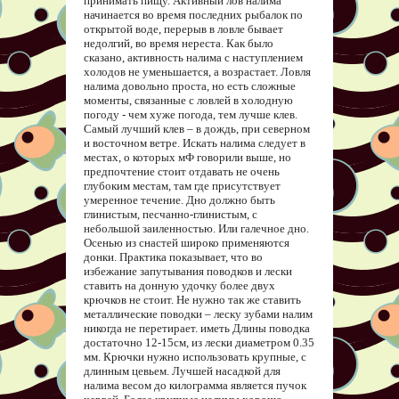
принимать пищу. Активный лов налима
начинается во время последних рыбалок по
открытой воде, перерыв в ловле бывает
недолгий, во время нереста. Как было
сказано, активность налима с наступлением
холодов не уменьшается, а возрастает. Ловля
налима довольно проста, но есть сложные
моменты, связанные с ловлей в холодную
погоду - чем хуже погода, тем лучше клев.
Самый лучший клев – в дождь, при северном
и восточном ветре. Искать налима следует в
местах, о которых мФ говорили выше, но
предпочтение стоит отдавать не очень
глубоким местам, там где присутствует
умеренное течение. Дно должно быть
глинистым, песчанно-глинистым, с
небольшой заиленностью. Или галечное дно.
Осенью из снастей широко применяются
донки. Практика показывает, что во
избежание запутывания поводков и лески
ставить на донную удочку более двух
крючков не стоит. Не нужно так же ставить
металлические поводки – леску зубами налим
никогда не перетирает. иметь Длины поводка
достаточно 12-15см, из лески диаметром 0.35
мм. Крючки нужно использовать крупные, с
длинным цевьем. Лучшей насадкой для
налима весом до килограмма является пучок