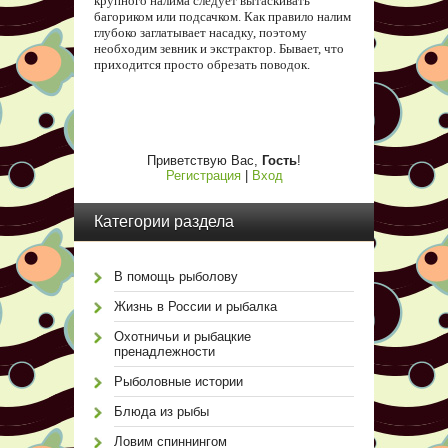
крупного налима следует вытаскивать
багориком или подсачком. Как правило налим
глубоко заглатывает насадку, поэтому
необходим зевник и экстрактор. Бывает, что
приходится просто обрезать поводок.
Приветствую Вас
,
Гость
!
Регистрация
|
Вход
Категории раздела
В помощь рыболову
Жизнь в России и рыбалка
Охотничьи и рыбацкие
пренадлежности
Рыболовные истории
Блюда из рыбы
Ловим спиннингом