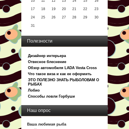
10
11
12
13
14
15
16
17
18
19
20
21
22
23
24
25
26
27
28
29
30
31
Полезности
Дизайнер интерьера
Отвесное блеснение
Обзор автомобиля LADA Vesta Cross
Что такое виза и как ее оформить
ЭТО ПОЛЕЗНО ЗНАТЬ РЫБОЛОВАМ О
РЫБАХ
Лобио
Способы ловли Горбуши
Наш опрос
Ваша любимая рыба