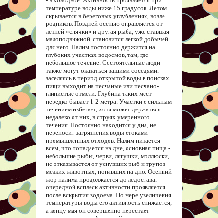
- в холодное. Активность проявляется при
температуре воды ниже 15 градусов. Летом
скрывается в береговых углублениях, возле
родников. Поздней осенью оправляется от
летней «спячки» и другая рыба, уже ставшая
малоподвижной, становится легкой добычей
для него. Налим постоянно держится на
глубоких участках водоемов, там, где
небольшое течение. Состоятельные люди
также могут оказаться вашими соседями,
заселяясь в период открытой воды в поисках
пищи выходит на песчаные или песчано-
глинистые отмели. Глубина таких мест
нередко бывает 1-2 метра. Участки с сильным
течением избегает, хотя может держаться
недалеко от них, в струях умеренного
течения. Постоянно находится у дна, не
переносит загрязнения воды стоками
промышленных отходов. Налим питается
всем, что попадается на дне, основная пища -
небольшие рыбы, черви, лягушки, моллюски,
не отказывается от уснувших рыб и трупов
мелких животных, попавших на дно. Осенний
жор налима продолжается до ледостава,
очередной всплеск активности проявляется
после вскрытия водоема. По мере увеличения
температуры воды его активность снижается,
а концу мая он совершенно перестает