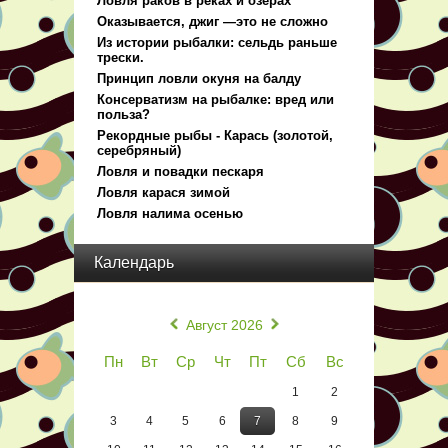
Ловля раков в реках и озерах
Оказывается, джиг —это не сложно
Из истории рыбалки: сельдь раньше
трески.
Принцип ловли окуня на балду
Консерватизм на рыбалке: вред или
польза?
Рекордные рыбы - Карась (золотой,
серебряный)
Ловля и повадки пескаря
Ловля карася зимой
Ловля налима осенью
Календарь
«
»
Август 2026
Пн
Вт
Ср
Чт
Пт
Сб
Вс
1
2
3
4
5
6
7
8
9