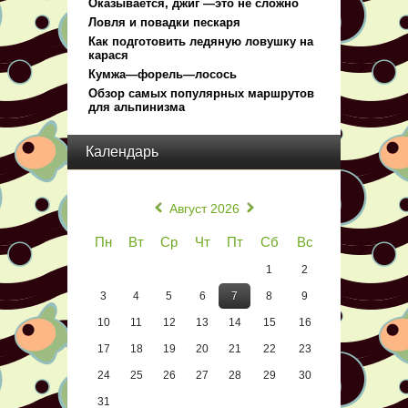
Оказывается, джиг —это не сложно
Ловля и повадки пескаря
Как подготовить ледяную ловушку на
карася
Кумжа—форель—лосось
Обзор самых популярных маршрутов
для альпинизма
Календарь
«
»
Август 2026
Пн
Вт
Ср
Чт
Пт
Сб
Вс
1
2
3
4
5
6
7
8
9
10
11
12
13
14
15
16
17
18
19
20
21
22
23
24
25
26
27
28
29
30
31