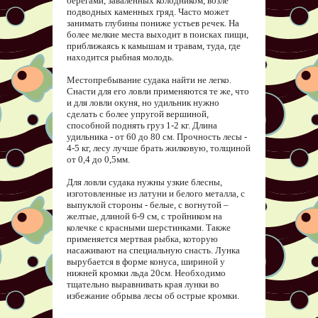
берегами, заваленных колодником, возле
подводных каменных гряд. Часто может
занимать глубины пониже устьев речек. На
более мелкие места выходит в поисках пищи,
приближаясь к камышам и травам, туда, где
находится рыбная молодь.
Местопребывание судака найти не легко.
Снасти для его ловли применяются те же, что
и для ловли окуня, но удильник нужно
сделать с более упругой вершиной,
способной поднять груз 1-2 кг. Длина
удильника - от 60 до 80 см. Прочность лесы -
4-5 кг, лесу лучше брать жилковую, толщиной
от 0,4 до 0,5мм.
Для ловли судака нужны узкие блесны,
изготовленные из латуни и белого металла, с
выпуклой стороны - белые, с вогнутой –
желтые, длиной 6-9 см, с тройником на
колечке с красными шерстинками. Также
применяется мертвая рыбка, которую
насаживают на специальную снасть. Лунка
вырубается в форме конуса, шириной у
нижней кромки льда 20см. Необходимо
тщательно выравнивать края лунки во
избежание обрыва лесы об острые кромки.