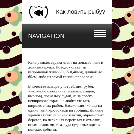
Как ловить рыбу?
NAVIGATION
Как правило, судака ловят на поплавочные и
донные удочки. Поводок ставят из
капроновой жилки (0,35-0,40мм), длиной до
60см, либо из самой тонкой проволоки.
В качестве живцов употребляют рубок
узкотелого сложения (пескарей, ельцов,
вьюнов), поскольку судак, из-за своего
неширокого горла, не любит хватать
широкотелых рыбок. Насаживают живца на
одиночный крючок или на тройник. Донные
удочки ставят на ночь с плотин, обрывистых
берегов, на песчаных перекатах и отмелях,
иными словами, там, куда судак выходит в
поисках добычи.