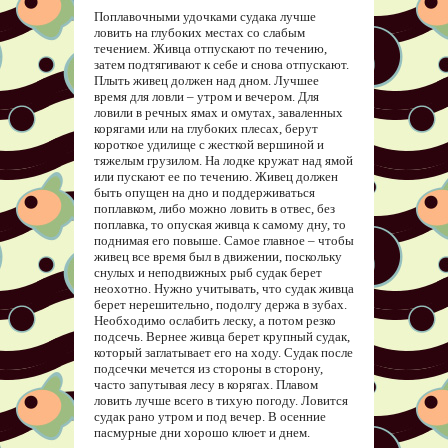
Поплавочными удочками судака лучше
ловить на глубоких местах со слабым
течением. Живца отпускают по течению,
затем подтягивают к себе и снова отпускают.
Плыть живец должен над дном. Лучшее
время для ловли – утром и вечером. Для
ловили в речных ямах и омутах, заваленных
корягами или на глубоких плесах, берут
короткое удилище с жесткой вершиной и
тяжелым грузилом. На лодке кружат над ямой
или пускают ее по течению. Живец должен
быть опущен на дно и поддерживаться
поплавком, либо можно ловить в отвес, без
поплавка, то опуская живца к самому дну, то
поднимая его повыше. Самое главное – чтобы
живец все время был в движении, поскольку
снулых и неподвижных рыб судак берет
неохотно. Нужно учитывать, что судак живца
берет нерешительно, подолгу держа в зубах.
Необходимо ослабить леску, а потом резко
подсечь. Вернее живца берет крупный судак,
который заглатывает его на ходу. Судак после
подсечки мечется из стороны в сторону,
часто запутывая лесу в корягах. Плавом
ловить лучше всего в тихую погоду. Ловится
судак рано утром и под вечер. В осенние
пасмурные дни хорошо клюет и днем.