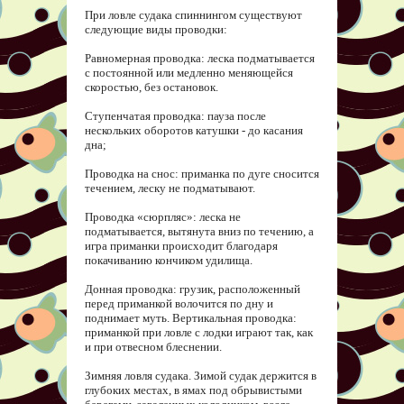
При ловле судака спиннингом существуют
следующие виды проводки:
Равномерная проводка: леска подматывается
с постоянной или медленно меняющейся
скоростью, без остановок.
Ступенчатая проводка: пауза после
нескольких оборотов катушки - до касания
дна;
Проводка на снос: приманка по дуге сносится
течением, леску не подматывают.
Проводка «сюрпляс»: леска не
подматывается, вытянута вниз по течению, а
игра приманки происходит благодаря
покачиванию кончиком удилища.
Донная проводка: грузик, расположенный
перед приманкой волочится по дну и
поднимает муть. Вертикальная проводка:
приманкой при ловле с лодки играют так, как
и при отвесном блеснении.
Зимняя ловля судака. Зимой судак держится в
глубоких местах, в ямах под обрывистыми