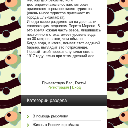
местом для рыбалки, но и
достопримечательностью, которая
привлекает огромное число туристов
(очень много туристов приезжает из
города Эль-Калафат).
Иногда озеро разделяется на две части
сползающим ледником Перито-Морено. В
это время южная часть озера, лишившись
постоянного стока, имеет уровень воды
на 30 метров выше, чем обычно.
Когда вода, в итоге, ломает этот ледяной
барьер, выглядит это потрясающе.
Первый такой прорыв случился еще в
1917 году, смыв при этом древний лес.
Приветствую Вас
,
Гость
!
Регистрация
|
Вход
Категории раздела
В помощь рыболову
Жизнь в России и рыбалка