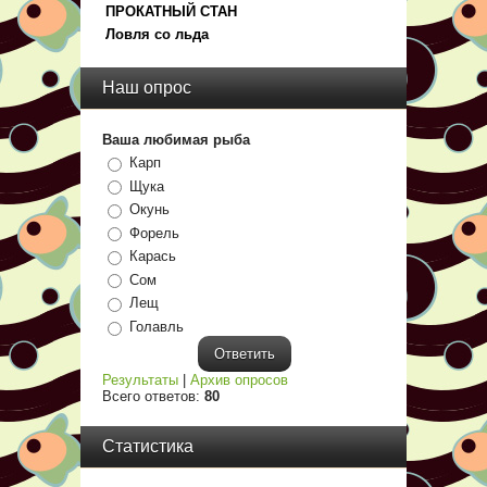
ПРОКАТНЫЙ СТАН
Ловля со льда
Наш опрос
Ваша любимая рыба
Карп
Щука
Окунь
Форель
Карась
Сом
Лещ
Голавль
Результаты
|
Архив опросов
Всего ответов:
80
Статистика