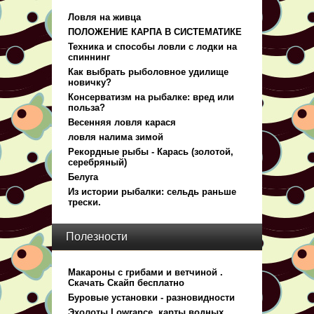
Ловля на живца
ПОЛОЖЕНИЕ КАРПА В СИСТЕМАТИКЕ
Техника и способы ловли с лодки на
спиннинг
Как выбрать рыболовное удилище
новичку?
Консерватизм на рыбалке: вред или
польза?
Весенняя ловля карася
ловля налима зимой
Рекордные рыбы - Карась (золотой,
серебряный)
Белуга
Из истории рыбалки: сельдь раньше
трески.
Полезности
Макароны с грибами и ветчиной .
Скачать Скайп бесплатно
Буровые установки - разновидности
Эхолоты Lowrance, карты водных