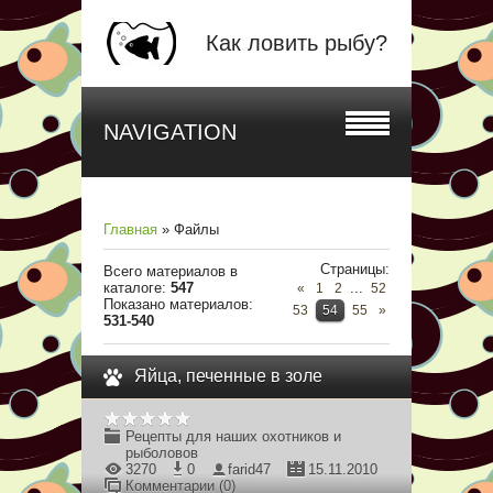
Как ловить рыбу?
NAVIGATION
Главная
»
Файлы
Страницы
:
Всего материалов в
каталоге
:
547
...
«
1
2
52
Показано материалов
:
53
54
55
»
531-540
Яйца, печенные в золе
Рецепты для наших охотников и
рыболовов
3270
0
farid47
15.11.2010
Комментарии (0)