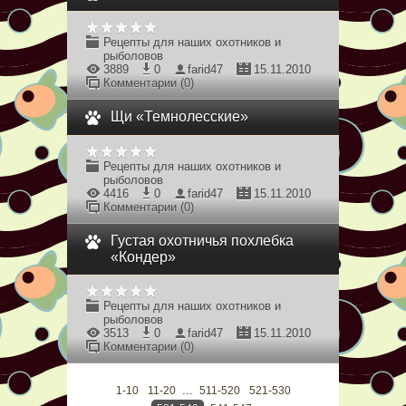
Рецепты для наших охотников и
рыболовов
3889
0
farid47
15.11.2010
Комментарии (0)
Щи «Темнолесские»
Рецепты для наших охотников и
рыболовов
4416
0
farid47
15.11.2010
Комментарии (0)
Густая охотничья похлебка
«Кондер»
Рецепты для наших охотников и
рыболовов
3513
0
farid47
15.11.2010
Комментарии (0)
...
1-10
11-20
511-520
521-530