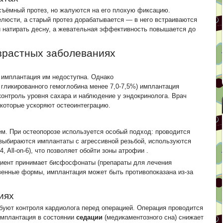
съёмный протез, но жалуются на его плохую фиксацию.
елюсти, а старый протез дорабатывается — в него встраиваются
и натирать десну, а жевательная эффективность повышается до
озрастных заболеваниях
 имплантация им недоступна. Однако
гликированного гемоглобина менее 7,0-7,5%) имплантация
онтроль уровня сахара и наблюдение у эндокринолога. Врач
которые ускоряют остеоинтеграцию.
м. При остеопорозе используется особый подход: проводится
 выбираются имплантаты с агрессивной резьбой, используются
4, All-on-6), что позволяет обойти зоны атрофии
.
иент принимает бисфосфонаты (препараты для лечения
ивенные формы, имплантация может быть противопоказана из-за
иях
ебуют контроля кардиолога перед операцией. Операция проводится
Имплантация в состоянии
седации
(медикаментозного сна) снижает