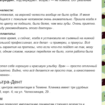
ьтра-Дент
, подтверждают: возраст — не помеха. Вот реальные
 челюсти:
тяжелая, на верхней челюсти вообще не было зубов. И меня
общался с пожилым человеком очень внимательно. Пришла когда я
 по цвету не подошло, были белее, чем мои зубы. Очень приятно.
буду рекомендовать этого доктора»
.
мплантаты:
гое время, и сейчас, когда я установила не съемный на нижний
льшой профессионал, все делал - и примерки, и прикусы. Всё
ть гарантия на протезы, что если что-то пойдет не так, могу
, одним словом, никаких переделок не было, хотя работа была
хотел себе хорошую и красивую улыбку. Врач — просто отличный
риятно. Видно, что всё делается не просто так, а качественно
зненно»
.
ьтра-Дент
 центров имплантации в Тюмени. Клиника имеет три удобных
8, корп. 4; на ул. Челюскинцев, 29
.
ем
шно проводят имплантацию пациентам старшего возраста и