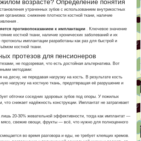
пожилом возрасте? Определение понятия
становления утраченных зубов с использованием внутрикостных
я организма: снижение плотности костной ткани, наличие
живления
.
вляется противопоказанием к имплантации
. Ключевое значение
ояние костной ткани, наличие хронических заболеваний и их
 протоколы имплантации разработаны как раз для быстрой и
ъёмом костной ткани.
ых протезов для пенсионеров
зами, не подозревая, что есть достойная альтернатива. Вот
нными методами:
на десну, не передавая нагрузку на кость. В результате кость
ную нагрузку на костную ткань, предотвращая её разрушение и
ует обточки соседних здоровых зубов под опоры. У пожилых
, что снижает надёжность конструкции. Имплантат не затрагивает
 лишь 20-30% жевательной эффективности, тогда как имплантат —
ь мясо, свежие овощи, фрукты — всё, что нужно для полноценного
смещается во время разговора и еды, не требует клеящих кремов.