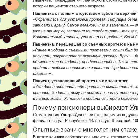
Пациенты, прошедшие имплантацию в стоматологии
Ул
истории пациентов старшего возраста:
Пациентка с полным отсутствием зубов на верхней
«Обратилась для установки протеза, ситуация была 
записали к врачу. Самое главное, что я заметила — 
уже на примерку, заставил их переделывать, так как
Внимательный человек, успехов в его работе. Всем 
Пациентка, перешедшая со съёмных протезов на и
«Ранее я ходила с съемными протезами, опыт был дол
челюсть, почувствовала огромную разницу. Врач — бо
объяснил мне доходчиво, профессионально. Также ес
прийти с любым вопросом по гарантии. Профессионал
сложная»
.
Пациент, установивший протез на имплантатах:
«Уже давно поставил себе протез на имплантатах, 
ортопед! Ходить к нему на приёмы очень душевно и п
и на всю жизнь. Установка прошла быстро и безболе
Почему пенсионеры выбирают Ул
Стоматология
Ультра-Дент
является одним из ведущих
филиала: на ул. Республики, 14/7; на ул. Широтной, 10
Опытные врачи с многолетним стаж
В штате клиники работают специалисты, которые успе