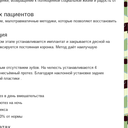
нки, возвращение к полноценной социальной жизни и радость от
х пациентов
е, малотравматичные методики, которые позволяют восстановить
ция
ом этапе устанавливается имплантат и закрывается десной на
иксируется постоянная коронка. Метод даёт наилучшую
ным отсутствием зубов. На челюсть устанавливаются 4
 несъёмный протез. Благодаря наклонной установке задних
ой пластики
.
ез в день вмешательства
отез на ночь
лекса
90% от нормы
атах