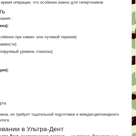
 время операции, что особенно важно для гипертоников
.
ть
азания
:
на):
собенно при химио- или лучевой терапии)
аемости)
олируемый уровень глюкозы)
ии):
рта
ожна, но требует тщательной подготовки и междисциплинарного
олога.
овании в Ультра-Дент