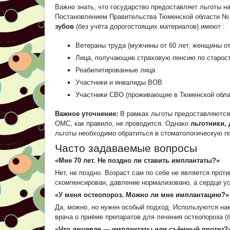
Важно знать, что государство предоставляет льготы н
Постановлением Правительства Тюменской области № 2
зубов
(без учёта дорогостоящих материалов) имеют
:
Ветераны труда (мужчины от 60 лет, женщины от
Лица, получающие страховую пенсию по старос
Реабилитированные лица
Участники и инвалиды ВОВ
Участники СВО (проживающие в Тюменской облас
Важное уточнение:
В рамках льготы предоставляютс
ОМС, как правило, не проводится. Однако
льготники,
льготы необходимо обратиться в стоматологическую п
Часто задаваемые вопросы
«Мне 70 лет. Не поздно ли ставить имплантаты?»
Нет, не поздно. Возраст сам по себе не является про
скомпенсирован, давление нормализовано, а сердце у
«У меня остеопороз. Можно ли мне имплантацию?»
Да, можно, но нужен особый подход. Используются нак
врача о приёме препаратов для лечения остеопороза (
«Что дешевле — имплантаты или съёмный протез?