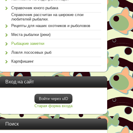
Справочник юного рыбака
Справочник рассчитан на широкие слои
любителей рыбалки.
Рецепты для наших охотников и рыболовов
Места рыбалки (реки)
Рыбацкие заметки
Ловля лососевых рыб
Карпфишинг
Вход на сайт
Войти через uID
Старая форма входа
Поиск