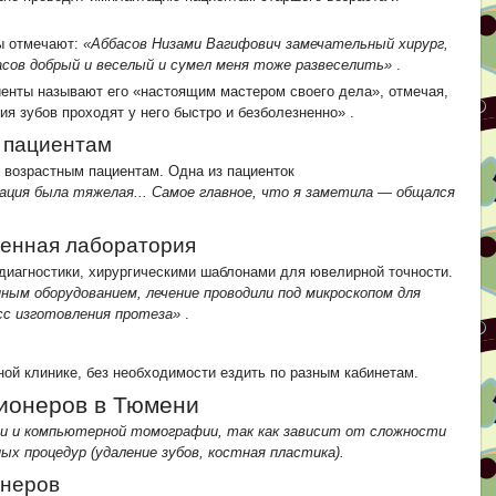
ы отмечают:
«Аббасов Низами Вагифович замечательный хирург,
асов добрый и веселый и сумел меня тоже развеселить»
.
иенты называют его «настоящим мастером своего дела», отмечая,
ия зубов проходят у него быстро и безболезненно»
.
 пациентам
к возрастным пациентам. Одна из пациенток
ация была тяжелая... Самое главное, что я заметила — общался
венная лаборатория
иагностики, хирургическими шаблонами для ювелирной точности.
ным оборудованием, лечение проводили под микроскопом для
сс изготовления протеза»
.
ной клинике, без необходимости ездить по разным кабинетам.
ионеров в Тюмени
и и компьютерной томографии, так как зависит от сложности
х процедур (удаление зубов, костная пластика).
онеров