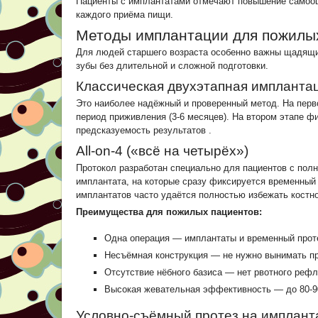
Пациенты с имплантатами отмечают повышение самооце
каждого приёма пищи.
Методы имплантации для пожилы
Для людей старшего возраста особенно важны щадящи
зубы без длительной и сложной подготовки.
Классическая двухэтапная импланта
Это наиболее надёжный и проверенный метод. На перв
период приживления (3-6 месяцев). На втором этапе ф
предсказуемость результатов
.
All-on-4 («всё на четырёх»)
Протокол разработан специально для пациентов с пол
имплантата, на которые сразу фиксируется временный
имплантатов часто удаётся полностью избежать костн
Преимущества для пожилых пациентов:
Одна операция — имплантаты и временный прот
Несъёмная конструкция — не нужно вынимать пр
Отсутствие нёбного базиса — нет рвотного реф
Высокая жевательная эффективность — до 80-
Условно-съёмный протез на имплант