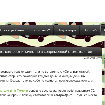
Блог о рыбалке
Как ловить?
Озера мира
Про рыб
е: комфорт и качество в современной стоматологии
21.05.2026, 19:03
возрасте только удалять, а не вставлять», «Организм старый,
ентов старшего поколения каждый день. И каждый день мы
отипы. Возраст сам по себе не является противопоказанием для
матология в Тюмени
успешно восстанавливает зубы пациентам 70,
т пенсионерам и почему стоматология
Ультра-Дент
— лучшее место