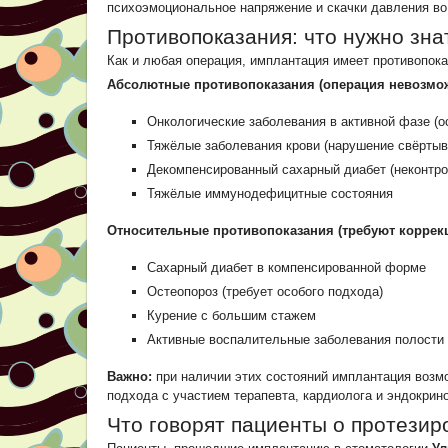
психоэмоциональное напряжение и скачки давления во
Противопоказания: что нужно зна
Как и любая операция, имплантация имеет противопок
Абсолютные противопоказания (операция невозмож
Онкологические заболевания в активной фазе (о
Тяжёлые заболевания крови (нарушение свёртыв
Декомпенсированный сахарный диабет (неконтр
Тяжёлые иммунодефицитные состояния
Относительные противопоказания (требуют коррекц
Сахарный диабет в компенсированной форме
Остеопороз (требует особого подхода)
Курение с большим стажем
Активные воспалительные заболевания полости 
Важно:
при наличии этих состояний имплантация возм
подхода с участием терапевта, кардиолога и эндокрин
Что говорят пациенты о протезир