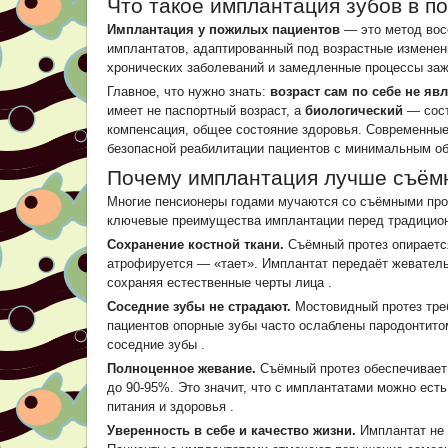
Что такое имплантация зубов в 
Имплантация у пожилых пациентов
— это метод вос
имплантатов, адаптированный под возрастные изменени
хронических заболеваний и замедленные процессы за
Главное, что нужно знать:
возраст сам по себе не я
имеет не паспортный возраст, а
биологический
— сост
компенсация, общее состояние здоровья. Современные
безопасной реабилитации пациентов с минимальным об
Почему имплантация лучше съёмн
Многие пенсионеры годами мучаются со съёмными проте
ключевые преимущества имплантации перед традицио
Сохранение костной ткани.
Съёмный протез опирается 
атрофируется — «тает». Имплантат передаёт жеватель
сохраняя естественные черты лица
.
Соседние зубы не страдают.
Мостовидный протез треб
пациентов опорные зубы часто ослаблены пародонтитом
соседние зубы
.
Полноценное жевание.
Съёмный протез обеспечивает
до 90-95%. Это значит, что с имплантатами можно ест
питания и здоровья
.
Уверенность в себе и качество жизни.
Имплантат не 