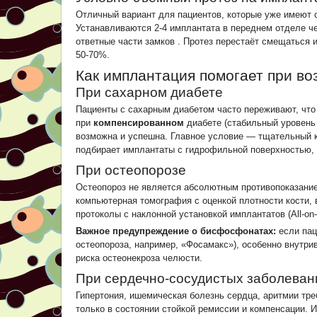
Отличный вариант для пациентов, которые уже имеют 
Устанавливаются 2-4 имплантата в переднем отделе ч
ответные части замков
. Протез перестаёт смещаться 
50-70%.
Как имплантация помогает при в
При сахарном диабете
Пациенты с сахарным диабетом часто переживают, что
при
компенсированном
диабете (стабильный уровень 
возможна и успешна. Главное условие — тщательный к
подбирает имплантаты с гидрофильной поверхностью, 
При остеопорозе
Остеопороз не является абсолютным противопоказание
компьютерная томография с оценкой плотности кости,
протоколы с наклонной установкой имплантатов (All-on-
Важное предупреждение о бисфосфонатах:
если пац
остеопороза, например, «Фосамакс»), особенно внутр
риска остеонекроза челюсти.
При сердечно-сосудистых заболеван
Гипертония, ишемическая болезнь сердца, аритмии тр
только в состоянии стойкой ремиссии и компенсации. 