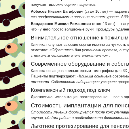
получают высокие оценки пациентов:
Аббасов Низами Вагифович
(стаж 16 лет) — пациент
его профессионализм и навык на высшем уровне. Абб
Бондаренко Михаил Романович
(стаж 13 лет) — пац
что «у него просто волшебные руки! Процедуры удален
Внимательное отношение к пожилым
Клиника получает высокие оценки именно за чуткость 
отметила:
«Обратилась для установки протеза, ситу
с пожилым человеком очень внимательно»
.
Современное оборудование и собст
Клиника оснащена компьютерным томографом для 3D-д
Пациенты подтверждают:
«Клиника оснащена современ
точности. Собственная лаборатория ускорила проце
Комплексный подход под ключ
Диагностика, имплантация, протезирование — всё в од
Стоимость имплантации для пенс
Стоимость лечения формируется после консультаци
случая, объёма работ и необходимости дополнительны
Льготное протезирование для пенси