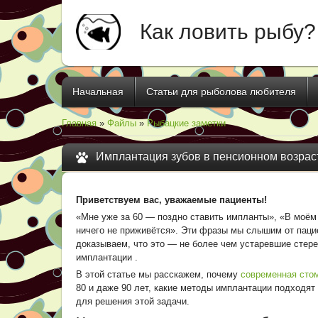
Как ловить рыбу?
Начальная
Статьи для рыболова любителя
Главная
»
Файлы
»
Рыбацкие заметки
Имплантация зубов в пенсионном возраст
Приветствуем вас, уважаемые пациенты!
«Мне уже за 60 — поздно ставить импланты», «В моём 
ничего не приживётся». Эти фразы мы слышим от паци
доказываем, что это — не более чем устаревшие стере
имплантации
.
В этой статье мы расскажем, почему
современная сто
80 и даже 90 лет, какие методы имплантации подходя
для решения этой задачи.