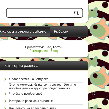
Рассказы и отчеты о рыбалке
Рыбакам
Приветствую Вас
,
Гость
!
Регистрация
|
Вход
Категории раздела
Сплавляемся на байдарке
Это не мемуары бывалых туристов. Это и не
пособие для инструктора общественника.
Что было изобретено?
Истории и рассказы бывалых
Как ловить на водохранилищах