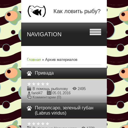
Как ловить рыбу?
NAVIGATION
Главная
»
Архив материалов
Привада
В помощь рыболову
2495
farid47
05.01.2016
Комментарии (0)
Петропсаро, зеленый губан
(Labrus viridus)