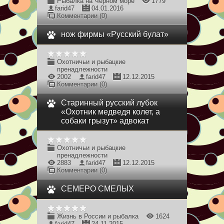
Рыбалка на Черном море
1779
farid47
04.01.2016
Комментарии (0)
нож фирмы «Русский булат»
Охотничьи и рыбацкие
пренадлежности
2002
farid47
12.12.2015
Комментарии (0)
Старинный русский лубок
«Охотник медведя колет, а
собаки грызут» адвокат
Охотничьи и рыбацкие
пренадлежности
2883
farid47
12.12.2015
Комментарии (0)
СЕМЕРО СМЕЛЫХ
Жизнь в России и рыбалка
1624
farid47
24.11.2015