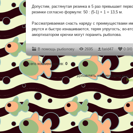
Допустим, растянутая резинка в 5 раз превышает перв
резинки согласно формуле: 50 : (5-1) + 1 = 13,5 м.
Рассматриваемая снасть наряду с преимуществами име
рвутся и быстро изнашиваются, теряя упругость; во-вт
амортизатором крючки могут поранить рыболова.
В помощь рыболову
2695
farid47
0.0
/
0
Всего комментариев
:
0
Добавлять комментарии могут 
[
Рег