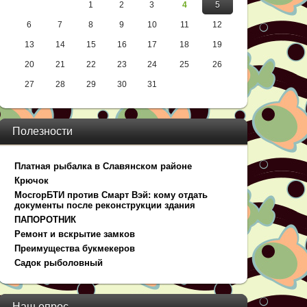
1
2
3
4
5
6
7
8
9
10
11
12
13
14
15
16
17
18
19
20
21
22
23
24
25
26
27
28
29
30
31
Полезности
Платная рыбалка в Славянском районе
Крючок
МосгорБТИ против Смарт Вэй: кому отдать
документы после реконструкции здания
ПАПОРОТНИК
Ремонт и вскрытие замков
Преимущества букмекеров
Садок рыболовный
Наш опрос