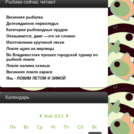
Рыбаки сейчас читают
Весенняя рыбалка
Долгожданное перволедье
Категории рыбоводных прудов
Оказывается, джиг —это не сложно
Изготовление крученой лески
Ловля щуки на жерлицы
Во Владивостоке прошел городской турнир по
рыбной ловле
Ловля налима осенью
Весенняя ловля карася
Язь - ЛОВИМ ЛЕТОМ И ЗИМОЙ
Календарь
«
»
Май 2013
Пн
Вт
Ср
Чт
Пт
Сб
Вс