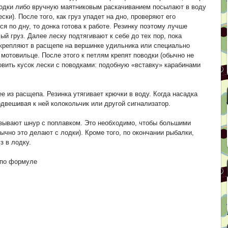
лодки либо вручную маятниковым раскачиванием посылают в воду
ки). После того, как груз упадет на дно, проверяют его
ся по дну, то донка готова к работе. Резинку поэтому лучше
ый груз. Далее леску подтягивают к себе до тех пор, пока
акрепляют в расщепе на вершинке удильника или специально
 мотовильце. После этого к петлям крепят поводки (обычно не
овить кусок лески с поводками: подобную «вставку» карабинами
е из расщепа. Резинка утягивает крючки в воду. Когда насадка
одвешивая к ней колокольчик или другой сигнализатор.
зывают шнур с поплавком. Это необходимо, чтобы большими
ычно это делают с лодки). Кроме того, по окончании рыбалки,
з в лодку.
 по формуле