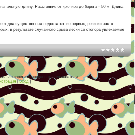
оначальную длину. Расстояние от крючков до берега – 50 м. Длина
ет два существенных недостатка: во-первых, резинки часто
орых, в результате случайного срыва лески со стопора увлекаемые
только зарегистрированные пользователи.
истрация
|
Вход
]