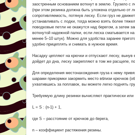
заостренным основанием воткнут в землю. Грузило с 
(при этом резинка должна быть уложена отдельно от лес
сопротивляемость, потянув леску. Если груз не движет
устанавливать с лодки, тогда можно взять более тяжел
поводковые петли не окажутся над берегом, а затем з
воткнутой надежной палки, если леска сматывается на
менее 5–10 штук). Можно для удобства заранее пригот
удобно прицеплять и снимать в нужное время.
Насадку цепляют на крючки и отпускают леску, вынув е
дойдет до дна, леску закрепляют в том же расщепе, п
Для определения местонахождения груза к нему привя
шарами прикормки закормить место вблизи крючков (об
ухватившись за поплавок, вы можете легко поднять гру
Требуемую длину резинки вычисляют практически или
L = S : (n-1) + 1,
где S – расстояние от крючков до берега,
n – коэффициент растяжения резины.