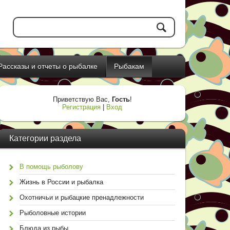
Рассказы и отчеты о рыбалке
Рыбакам
Приветствую Вас
,
Гость
!
Регистрация
|
Вход
Категории раздела
В помощь рыболову
Жизнь в России и рыбалка
Охотничьи и рыбацкие пренадлежности
Рыболовные истории
Блюда из рыбы