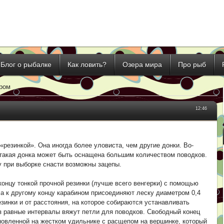
Блог о рыбалке
Как ловить?
Озера мира
Про рыб
ором
12:46
резинкой». Она иногда более уловиста, чем другие донки. Во-
, такая донка может быть оснащена большим количеством поводков.
у при выборке снасти возможны зацепы.
онцу тонкой прочной резинки (лучше всего венгерки) с помощью
 а к другому концу карабином присоединяют леску диаметром 0,4
езинки и от расстояния, на которое собираются устанавливать
рез равные интервалы вяжут петли для поводков. Свободный конец
новленной на жестком удильнике с расщепом на вершинке, который