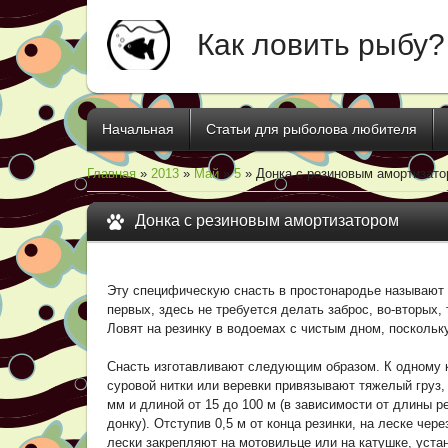
Как ловить рыбу?
Начальная
Статьи для рыболова любителя
Главная
»
2013
»
Май
»
5
» Донка с резиновым амортизат
Донка с резиновым амортизатором
Эту специфическую снасть в простонародье называют «
первых, здесь не требуется делать заброс, во-вторых
Ловят на резинку в водоемах с чистым дном, поскольк
Снасть изготавливают следующим образом. К одному к
суровой нитки или веревки привязывают тяжелый груз,
мм и длиной от 15 до 100 м (в зависимости от длины р
донку). Отступив 0,5 м от конца резинки, на леске че
лески закрепляют на мотовильце или на катушке, уста