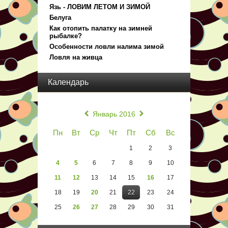
Язь - ЛОВИМ ЛЕТОМ И ЗИМОЙ
Белуга
Как отопить палатку на зимней
рыбалке?
Особенности ловли налима зимой
Ловля на живца
Календарь
«
»
Январь 2016
Пн
Вт
Ср
Чт
Пт
Сб
Вс
1
2
3
4
5
6
7
8
9
10
11
12
13
14
15
16
17
18
19
20
21
22
23
24
25
26
27
28
29
30
31