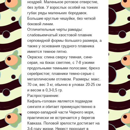
ноздрей. Маленькое ротовое отверстие,
без зубов. У взрослых особей на тонких
губах ряды маленьких бородавок.
Большие круглые чешуйки, без четкой
боковой линии.
Отличительные черты рамады:
слабовыемчатый хвостовой плавник
серповидной формы большого размера, а
также у основания грудного плавника
имеется темное пятно.
Окраска: спина сверху темная, сине-
серая, на боках светлее, с 7-8 узкими
продольными темными полосами; брюхо
серебристое; плавники темно-серые с
металлическим отливом. Размеры: макс.
70 см, вес 3 кг, обычно в уловах 20-25 см
и весом в 0,3-0,5 гр.
Распространение:
Кефаль-головач является подвидом
сингиля и обитает преимущественно в
северо-западной части Черного моря,
практически не встречается у берегов
Кавказа. Половой зрелости достигает на
3-4 году жизни. Нерест проходит в