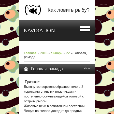
Как ловить рыбу?
NAVIGATION
Главная
»
2016
»
Январь
»
22
» Головач,
рамада
Головач, рамада
21:10
Признаки:
Вытянутое веретенообразное тело с 2
короткими спиными плавниками и
постепенно ссуживающейся головой с
острым рылом.
Жировые веки в зачаточном состоянии.
Чешуя на голове доходит до предних