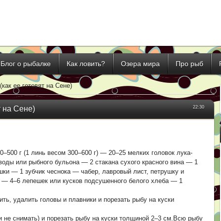
Блог о рыбалке
Как ловить?
Озера мира
Про рыб
как ее готовят на Сене)
т на Сене)
22:30
0–500 г (1 линь весом 300–600 г) — 20–25 мелких головок лука-
воды или рыбного бульона — 2 стакана сухого красного вина — 1
шки — 1 зубчик чеснока — чабер, лавровый лист, петрушку и
ку — 4–6 лепешек или кусков подсушенного белого хлеба — 1
ить, удалить головы и плавники и порезать рыбу на куски
и не снимать) и порезать рыбу на куски толщиной 2–3 см.Всю рыбу