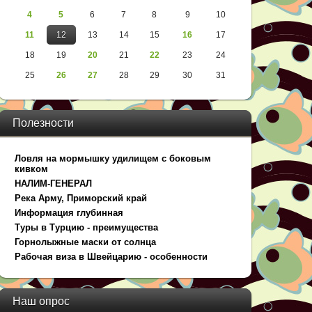
4
5
6
7
8
9
10
11
12
13
14
15
16
17
18
19
20
21
22
23
24
25
26
27
28
29
30
31
Полезности
Ловля на мормышку удилищем с боковым
кивком
НАЛИМ-ГЕНЕРАЛ
Река Арму, Приморский край
Информация глубинная
Туры в Турцию - преимущества
Горнолыжные маски от солнца
Рабочая виза в Швейцарию - особенности
Наш опрос