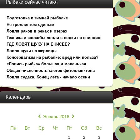
Рыбаки сейчас читают
Подготовка к зимней рыбалке
Не троллингом единым
Ловля раков в реках и озерах
Техника и способы ловли с лодки на спиннинг
ГДЕ ЛОВЯТ ЩУКУ НА ЕНИСЕЕ?
Ловля щуки на жерлицы
Консерватизм на рыбалке: вред или польза?
«Ловись рыбка» большая и маленькая
Общая численность клеток фитопланктона
Ловля судака. Конец лета - начало осени
Календарь
«
»
Январь 2016
Пн
Вт
Ср
Чт
Пт
Сб
Вс
1
2
3