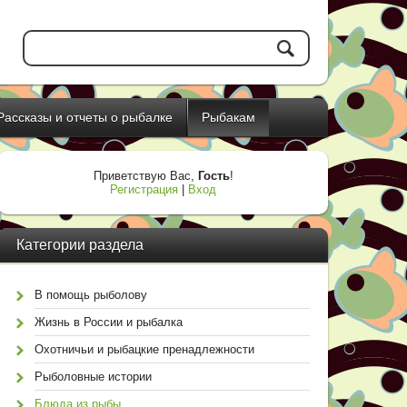
Рассказы и отчеты о рыбалке
Рыбакам
Приветствую Вас
,
Гость
!
Регистрация
|
Вход
Категории раздела
В помощь рыболову
Жизнь в России и рыбалка
Охотничьи и рыбацкие пренадлежности
Рыболовные истории
Блюда из рыбы