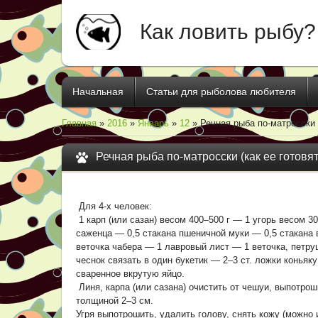
Как ловить рыбу?
Начальная
Статьи для рыболова любителя
Главная
»
2016
»
Январь
»
12
» Речная рыба по-матросски (
Речная рыба по-матросски (как ее готовя
Для 4-х человек:
1 карп (или сазан) весом 400–500 г — 1 угорь весом 30
саженца — 0,5 стакана пшеничной муки — 0,5 стакана 
веточка чабера — 1 лавровый лист — 1 веточка, петру
чеснок связать в один букетик — 2–3 ст. ложки конья
сваренное вкрутую яйцо.
Линя, карпа (или сазана) очистить от чешуи, выпотрош
толщиной 2–3 см.
Угря выпотрошить, удалить голову, снять кожу (можно 