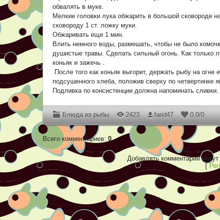
обвалять в муке.
Мелкие головки лука обжарить в большой сковороде на
сковороду 1 ст. ложку муки.
Обжаривать еще 1 мин.
Влить немного воды, размешать, чтобы не было комочк
душистые травы. Сделать сильный огонь. Как только л
коньяк и зажечь .
После того как коньяк выгорит, держать рыбу на огне
подсушенного хлеба, положив сверху по четвертинке 
Подливка по консистенции должна напоминать сливки.
Блюда из рыбы
2423
farid47
0.0
/
0
Всего комментариев
:
0
Добавлять комментарии могут 
[
Рег