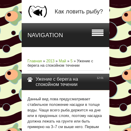
Как ловить рыбу?
NAVIGATION
Главная
»
2013
»
Май
»
5
» Ужение с
берега на спокойном течении
Ужение с берега на
12:01
спокойном течении
Данный вид лова предусматривает
стабильное положение насадки в толще
воды. Чаще всего рыба держится на дне
или в придонных слоях, поэтому насадка
должна лежать на грунте или быть
примерно на 3–7 см выше него. Первым