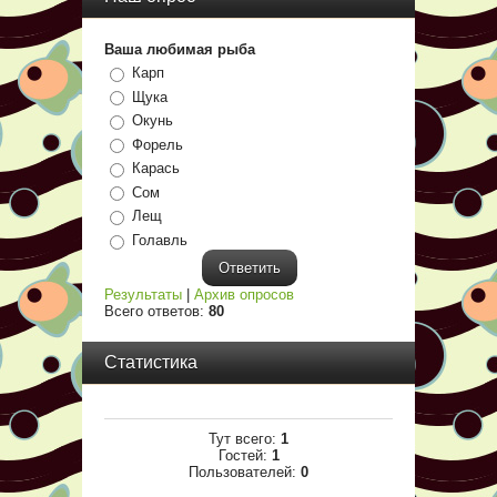
Ваша любимая рыба
Карп
Щука
Окунь
Форель
Карась
Сом
Лещ
Голавль
Результаты
|
Архив опросов
Всего ответов:
80
Статистика
Тут всего:
1
Гостей:
1
Пользователей:
0