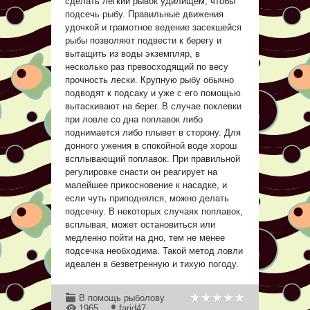
сделать легкий рывок удилищем, чтобы
подсечь рыбу. Правильные движения
удочкой и грамотное ведение засекшейся
рыбы позволяют подвести к берегу и
вытащить из воды экземпляр, в
несколько раз превосходящий по весу
прочность лески. Крупную рыбу обычно
подводят к подсаку и уже с его помощью
вытаскивают на берег. В случае поклевки
при ловле со дна поплавок либо
поднимается либо плывет в сторону. Для
донного ужения в спокойной воде хорош
всплывающий поплавок. При правильной
регулировке снасти он реагирует на
малейшее прикосновение к насадке, и
если чуть приподнялся, можно делать
подсечку. В некоторых случаях поплавок,
всплывая, может остановиться или
медленно пойти на дно, тем не менее
подсечка необходима. Такой метод ловли
идеален в безветренную и тихую погоду.
В помощь рыболову
1965
farid47