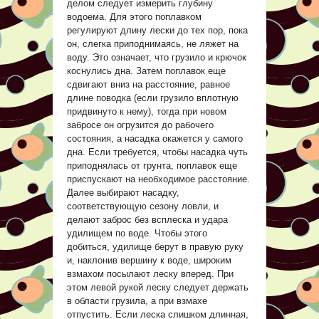
делом следует измерить глубину
водоема. Для этого поплавком
регулируют длину лески до тех пор, пока
он, слегка приподнимаясь, не ляжет на
воду. Это означает, что грузило и крючок
коснулись дна. Затем поплавок еще
сдвигают вниз на расстояние, равное
длине поводка (если грузило вплотную
придвинуто к нему), тогда при новом
забросе он огрузится до рабочего
состояния, а насадка окажется у самого
дна. Если требуется, чтобы насадка чуть
приподнялась от грунта, поплавок еще
приспускают на необходимое расстояние.
Далее выбирают насадку,
соответствующую сезону ловли, и
делают заброс без всплеска и удара
удилищем по воде. Чтобы этого
добиться, удилище берут в правую руку
и, наклонив вершину к воде, широким
взмахом посылают леску вперед. При
этом левой рукой леску следует держать
в области грузила, а при взмахе
отпустить. Если леска слишком длинная,