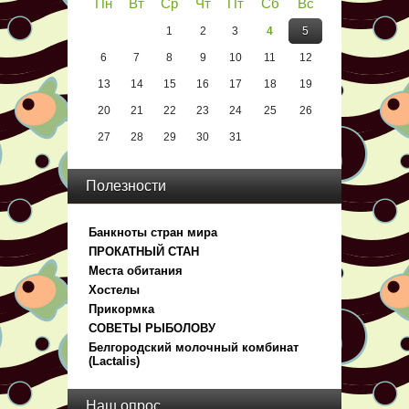
Пн
Вт
Ср
Чт
Пт
Сб
Вс
1
2
3
4
5
6
7
8
9
10
11
12
13
14
15
16
17
18
19
20
21
22
23
24
25
26
27
28
29
30
31
Полезности
Банкноты стран мира
ПРОКАТНЫЙ СТАН
Места обитания
Хостелы
Прикормка
СОВЕТЫ РЫБОЛОВУ
Белгородский молочный комбинат
(Lactalis)
Наш опрос