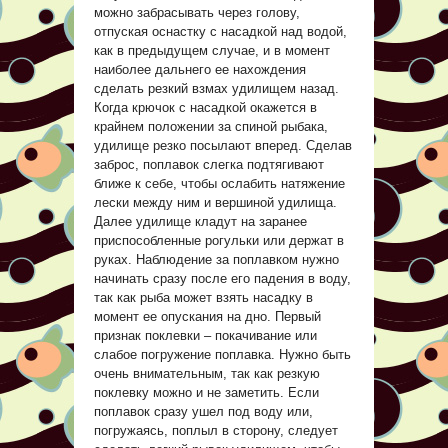
можно забрасывать через голову,
отпуская оснастку с насадкой над водой,
как в предыдущем случае, и в момент
наиболее дальнего ее нахождения
сделать резкий взмах удилищем назад.
Когда крючок с насадкой окажется в
крайнем положении за спиной рыбака,
удилище резко посылают вперед. Сделав
заброс, поплавок слегка подтягивают
ближе к себе, чтобы ослабить натяжение
лески между ним и вершиной удилища.
Далее удилище кладут на заранее
приспособленные рогульки или держат в
руках. Наблюдение за поплавком нужно
начинать сразу после его падения в воду,
так как рыба может взять насадку в
момент ее опускания на дно. Первый
признак поклевки – покачивание или
слабое погружение поплавка. Нужно быть
очень внимательным, так как резкую
поклевку можно и не заметить. Если
поплавок сразу ушел под воду или,
погружаясь, поплыл в сторону, следует