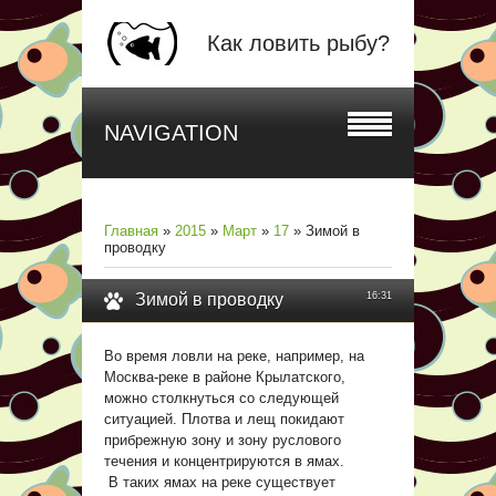
Как ловить рыбу?
NAVIGATION
Главная
»
2015
»
Март
»
17
» Зимой в
проводку
Зимой в проводку
16:31
Во время ловли на реке, например, на
Москва-реке в районе Крылатского,
можно столкнуться со следующей
ситуацией. Плотва и лещ покидают
прибрежную зону и зону руслового
течения и концентрируются в ямах.
В таких ямах на реке существует