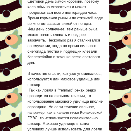
Световой день зимой короткий, поэтому
клев обычно скоротечен и может
продолжаться всего полтора-два часа.
Время кормежки рыбы и по открытой воде
во многом зависит зимой от погоды.
Чем день солнечнее, тем раньше рыба
может начать клевать и позднее
закончить. Несколько раз я сталкивался
со случаями, когда во время сильного
снегопада плотва и подлещик клевали
бесперебойно в течение всего светового
дня.
В качестве снасти, как уже упоминалось,
используется или маховое удилище или
штекер.
Так как ловля в "теплых" реках редко
проводится на сильном течении, то
использование махового удилища вполне
оправдано. Но если течение сильное,
например, как в канале ниже Конаковской
ГРЭС, то используется исключительно
штекер. Маховое удилище в таких
условиях лучше использовать для ловли