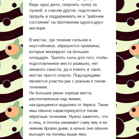
Ведь одно дело, сверлить лунку за
лункой, а совсем другое, подготовить
прорубь и поддерживать ее в "рабочем
состоянии" на протяжении одного-двух
месяцев.
В местах, где течение сильное и
неустойчивое, образуются промоины,
которые мигрируют на больших
площадях. Тратить силы для того, чтобы
подготовленное место размыло, нет
никакого смысла, да и ловить в таких
местах просто опасно. Подходящими
являются участки рек с ровным и тихим
течением.
На больших реках хороши места,
расположенные над ямами,
находящимися недалеко от берега. Такие
ямы обычно характеризуются тихим
обратным течением. Нужно заметить, что
и лещ, и плотва занимают саму яму и ее
нижние бровки днем, а ночью они обычно
выходят на поливы выше ямы.