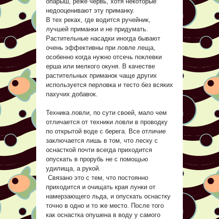
опарыш, реже червь, хотя некоторые
недооценивают эту приманку.
В тех реках, где водится ручейник,
лучшей приманки и не придумать.
Растительные насадки иногда бывают
очень эффективны при ловле леща,
особенно когда нужно отсечь поклевки
ерша или мелкого окуня. В качестве
растительных приманок чаще других
используется перловка и тесто без всяких
пахучих добавок.
Техника ловли, по сути своей, мало чем
отличается от техники ловли в проводку
по открытой воде с берега. Все отличие
заключается лишь в том, что леску с
оснасткой почти всегда приходится
опускать в прорубь не с помощью
удилища, а рукой.
Связано это с тем, что постоянно
приходится и очищать края лунки от
намерзающего льда, и опускать оснастку
точно в одно и то же место. После того
как оснастка опушена в воду у самого