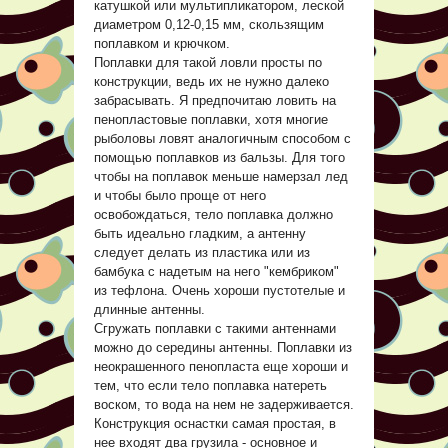
катушкой или мультипликатором, леской
диаметром 0,12-0,15 мм, скользящим
поплавком и крючком.
Поплавки для такой ловли просты по
конструкции, ведь их не нужно далеко
забрасывать. Я предпочитаю ловить на
пенопластовые поплавки, хотя многие
рыболовы ловят аналогичным способом с
помощью поплавков из бальзы. Для того
чтобы на поплавок меньше намерзал лед
и чтобы было проще от него
освобождаться, тело поплавка должно
быть идеально гладким, а антенну
следует делать из пластика или из
бамбука с надетым на него "кембриком"
из тефлона. Очень хороши пустотелые и
длинные антенны.
Сгружать поплавки с такими антеннами
можно до середины антенны. Поплавки из
неокрашенного пенопласта еще хороши и
тем, что если тело поплавка натереть
воском, то вода на нем не задерживается.
Конструкция оснастки самая простая, в
нее входят два грузила - основное и