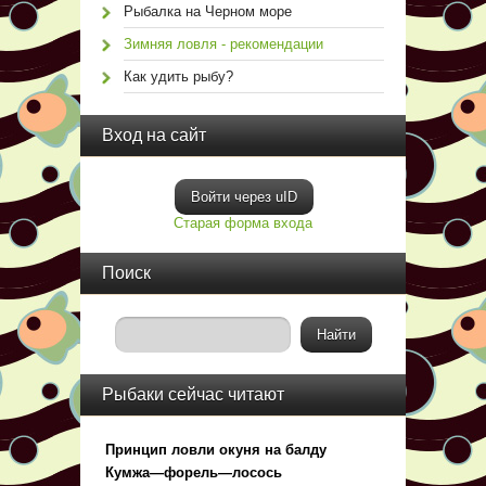
Рыбалка на Черном море
Зимняя ловля - рекомендации
Как удить рыбу?
Вход на сайт
Войти через uID
Старая форма входа
Поиск
Рыбаки сейчас читают
Принцип ловли окуня на балду
Кумжа—форель—лосось