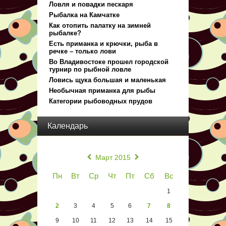
Ловля и повадки пескаря
Рыбалка на Камчатке
Как отопить палатку на зимней
рыбалке?
Есть приманка и крючки, рыба в
речке – только лови
Во Владивостоке прошел городской
турнир по рыбной ловле
Ловись щука большая и маленькая
Необычная приманка для рыбы
Категории рыбоводных прудов
Календарь
«
»
Март 2015
Пн
Вт
Ср
Чт
Пт
Сб
Вс
1
2
3
4
5
6
7
8
9
10
11
12
13
14
15