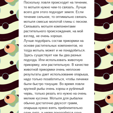
Поскольку ловля происходит на течении,
то мотыля нужно чем-то связать. Лучше
всего для этого подходит земля. Если
течение сильное, то оптимально связать
мотыля смесью молотой глины с песком.
Связывать мотыля компонентами
растительного происхождения, на мой
взгляд, не очень хорошо.
Лучше подобрать состав прикормки на
основе растительных компонентов, но
тогда мотыль может и не понадобиться.
Здесь существует как бы два разных
подхода. Или использовать животную
прикормку, или растительную. В качестве
животной прикормки очень неплохие
результаты дает использование опарыша,
надо только позаботиться, чтобы личинки
были быстро тонущие. Во время ловли
крупной рыбы очень хорош и рубленый
червь, только резать его нужно на очень
мелкие кусочки. Мотыля для рыбалки
обычно достаточно двухсот грамм,
опарыша нужно взять приблизительно
один литр, а червя понадобится одна