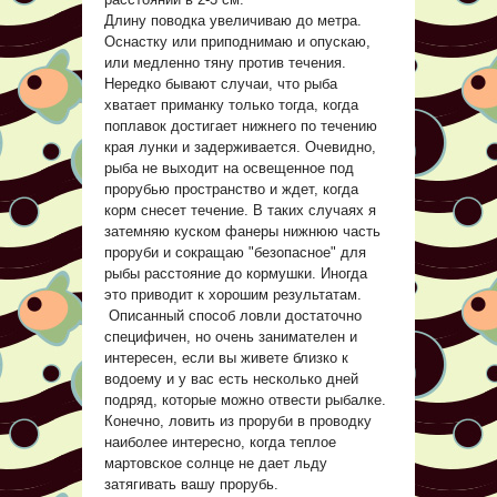
Длину поводка увеличиваю до метра.
Оснастку или приподнимаю и опускаю,
или медленно тяну против течения.
Нередко бывают случаи, что рыба
хватает приманку только тогда, когда
поплавок достигает нижнего по течению
края лунки и задерживается. Очевидно,
рыба не выходит на освещенное под
прорубью пространство и ждет, когда
корм снесет течение. В таких случаях я
затемняю куском фанеры нижнюю часть
проруби и сокращаю "безопасное" для
рыбы расстояние до кормушки. Иногда
это приводит к хорошим результатам.
Описанный способ ловли достаточно
специфичен, но очень занимателен и
интересен, если вы живете близко к
водоему и у вас есть несколько дней
подряд, которые можно отвести рыбалке.
Конечно, ловить из проруби в проводку
наиболее интересно, когда теплое
мартовское солнце не дает льду
затягивать вашу прорубь.