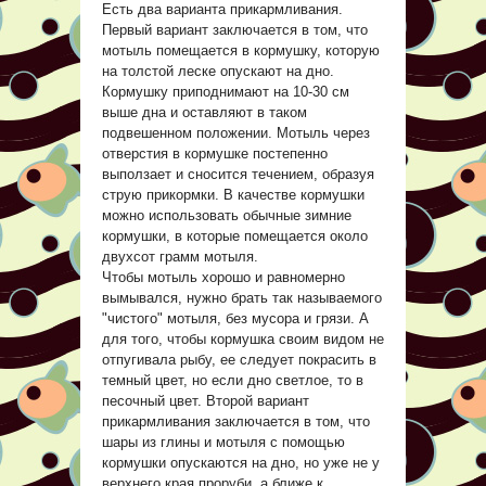
Есть два варианта прикармливания.
Первый вариант заключается в том, что
мотыль помещается в кормушку, которую
на толстой леске опускают на дно.
Кормушку приподнимают на 10-30 см
выше дна и оставляют в таком
подвешенном положении. Мотыль через
отверстия в кормушке постепенно
выползает и сносится течением, образуя
струю прикормки. В качестве кормушки
можно использовать обычные зимние
кормушки, в которые помещается около
двухсот грамм мотыля.
Чтобы мотыль хорошо и равномерно
вымывался, нужно брать так называемого
"чистого" мотыля, без мусора и грязи. А
для того, чтобы кормушка своим видом не
отпугивала рыбу, ее следует покрасить в
темный цвет, но если дно светлое, то в
песочный цвет. Второй вариант
прикармливания заключается в том, что
шары из глины и мотыля с помощью
кормушки опускаются на дно, но уже не у
верхнего края проруби, а ближе к