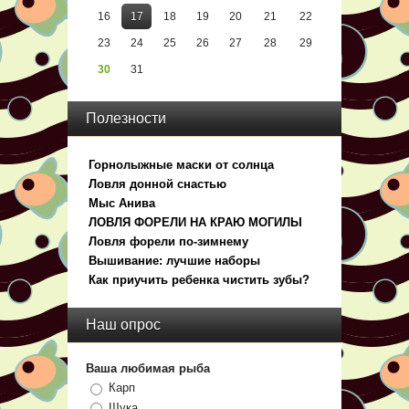
16
17
18
19
20
21
22
23
24
25
26
27
28
29
30
31
Полезности
Горнолыжные маски от солнца
Ловля донной снастью
Мыс Анива
ЛОВЛЯ ФОРЕЛИ НА КРАЮ МОГИЛЫ
Ловля форели пo-зимнему
Вышивание: лучшие наборы
Как приучить ребенка чистить зубы?
Наш опрос
Ваша любимая рыба
Карп
Щука