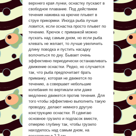
верхнего края лунки, оснастку пускают в
свободное плавание. Под действием
течения наживка на крючке плывет в
струе прикормки. Иногда рыба лучше
ловится, если оснастка просто плывет по
течению. Крючок с приманкой можно
пускать над самым дном, но если рыба
клевать не желает, то лучше увеличить
длину поводка и пустить насадку
волочиться по дну. Бывает очень
эффективно периодически останавливать
движение оснастки. Редко, но случается
так, что рыба предпочитает брать
приманку, которая не движется по
течению, а совершает небольшие
колебания по вертикали или даже
медленно движется против течения. Для
того чтобы эффективно выполнить такую
проводку, делают немного другую
конструкцию оснастки. Я сдвигаю
основное грузило и подпасок вместе,
отмеряю глубину так, чтобы грузило
находилось над самым дном, на
расстоянии в 2-3 см.