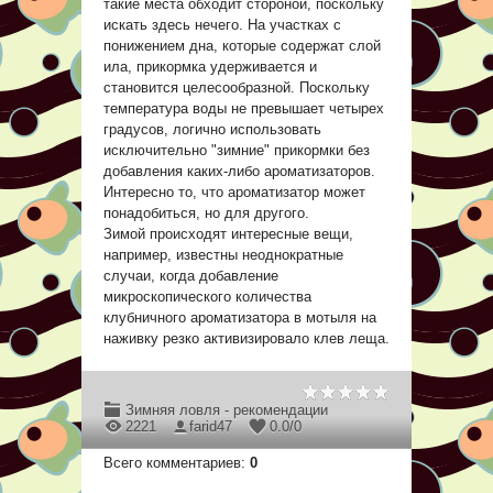
такие места обходит стороной, поскольку
искать здесь нечего. На участках с
понижением дна, которые содержат слой
ила, прикормка удерживается и
становится целесообразной. Поскольку
температура воды не превышает четырех
градусов, логично использовать
исключительно "зимние" прикормки без
добавления каких-либо ароматизаторов.
Интересно то, что ароматизатор может
понадобиться, но для другого.
Зимой происходят интересные вещи,
например, известны неоднократные
случаи, когда добавление
микроскопического количества
клубничного ароматизатора в мотыля на
наживку резко активизировало клев леща.
Зимняя ловля - рекомендации
2221
farid47
0.0
/
0
Всего комментариев
:
0