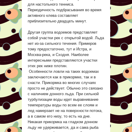
для настольного тенниса.
Периодичность подбрасывания во время
активного клева составляет
приблизительно двадцать минут.
Другая группа водоемов представляет
собой участки рек с открытой водой. Льда
нет из-за сильного течения. Примеров
тому предостаточно, тут и Истра, и
Москва-река, и Сходня. Наиболее
интересными представляются участки
этих рек ниже плотин.
Особенности ловли на таких водоемах
заключаются как в прикормке, так и в
снасти. Прикормка во многих случаях
просто не действует. Обычно это связано
с наличием донного льда. При сильной
турбулизации воды идет выравнивание
температуры воды по всем ее слоям и
лед намерзает не на поверхности потока,
а в самом его низу, то есть на дне.
Никакая прикормка на гладком донном
льду не удерживается, да и сама рыба