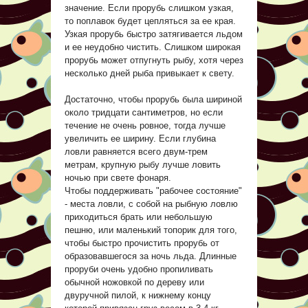
значение. Если прорубь слишком узкая,
то поплавок будет цепляться за ее края.
Узкая прорубь быстро затягивается льдом
и ее неудобно чистить. Слишком широкая
прорубь может отпугнуть рыбу, хотя через
несколько дней рыба привыкает к свету.
Достаточно, чтобы прорубь была шириной
около тридцати сантиметров, но если
течение не очень ровное, тогда лучше
увеличить ее ширину. Если глубина
ловли равняется всего двум-трем
метрам, крупную рыбу лучше ловить
ночью при свете фонаря.
Чтобы поддерживать "рабочее состояние"
- места ловли, с собой на рыбную ловлю
приходиться брать или небольшую
пешню, или маленький топорик для того,
чтобы быстро прочистить прорубь от
образовавшегося за ночь льда. Длинные
проруби очень удобно пропиливать
обычной ножовкой по дереву или
двуручной пилой, к нижнему концу