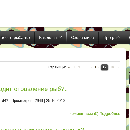
Блог о рыбалке
Как ловить?
Озера мира
Про рыб
Страницы
:
...
«
1
2
15
16
17
18
»
одит отравление рыб?:.
rid47
| Просмотров: 2948 |
25.10.2010
Комментарии (0)
Подробнее
моину в домашних условиях?:.