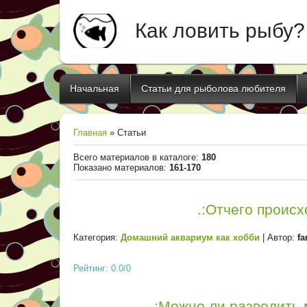
Как ловить рыбу?
Начальная
Статьи для рыболова любителя
Главная
»
Статьи
Всего материалов в каталоге
:
180
Показано материалов
:
161-170
.:Отчего происх
Категория:
Домашний аквариум как хобби
| Автор:
fa
Рейтинг: 0.0/0
.:Можно ли разводить 