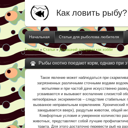
Как ловить рыбу?
Начальная
Статьи для рыболова любителя
Главная
»
Статьи
»
Домашний аквариум как хобби
Рыбы охотно поедают корм, однако при 
Такое явление может наблюдаться при скармлива
загрязненных различными сточными водами водоем
мотылями и при частой даче искусственно разво
усваиваются и вызывают воспаление слизистой об
нитеобразных экскрементов – следствие стабильных п
вызванное неправильным кормлением. Хронический п
закидывается вверх), раздутым животом, общей ин
Комфортные условия и умеренное количество раз
животных, представляют собой лучшие профилактиче
тракта. Для этого достаточно перевести рыб на р