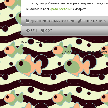
следует добывать живой корм в водоемах, куда п
Выложил в блог
фото растений
смотрите
Домашний аквариум как хобби
farid47
(25.10.201
3211
0.0
/
0
Всего комментариев
:
0
Добавлять комментарии могут 
[
Рег