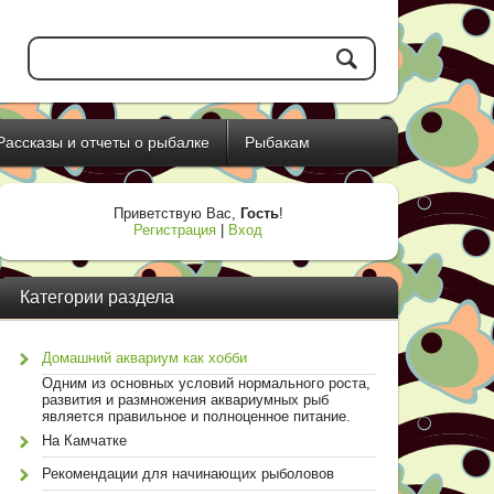
Рассказы и отчеты о рыбалке
Рыбакам
Приветствую Вас
,
Гость
!
Регистрация
|
Вход
Категории раздела
Домашний аквариум как хобби
Одним из основных условий нормального роста,
развития и размножения аквариумных рыб
является правильное и полноценное питание.
На Камчатке
Рекомендации для начинающих рыболовов