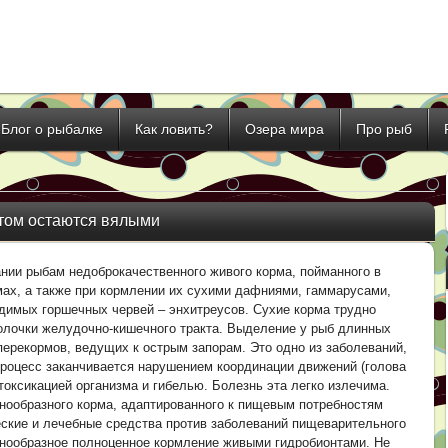
Блог о рыбалке
Как ловить?
Озера мира
Про рыб
этом остаются вялыми
нии рыбам недоброкачественного живого корма, пойманного в
ах, а также при кормлении их сухими дафниями, гаммарусами,
димых горшечных червей – энхитреусов. Сухие корма трудно
олочки желудочно‑кишечного тракта. Выделение у рыб длинных
ерекормов, ведущих к острым запорам. Это одно из заболеваний,
роцесс заканчивается нарушением координации движений (голова
токсикацией организма и гибелью. Болезнь эта легко излечима.
нообразного корма, адаптированного к пищевым потребностям
ские и лечебные средства против заболеваний пищеварительного
азнообразное полноценное кормление живыми гидробионтами. Не