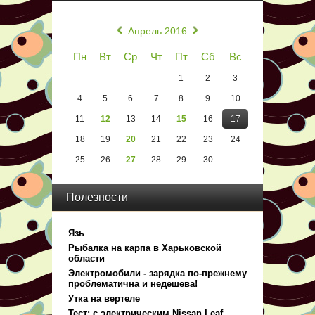
«
»
Апрель 2016
Пн
Вт
Ср
Чт
Пт
Сб
Вс
1
2
3
4
5
6
7
8
9
10
11
12
13
14
15
16
17
18
19
20
21
22
23
24
25
26
27
28
29
30
Полезности
Язь
Рыбалка на карпа в Харьковской
области
Электромобили - зарядка по-прежнему
проблематична и недешева!
Утка на вертеле
Тест: с электрическим Nissan Leaf