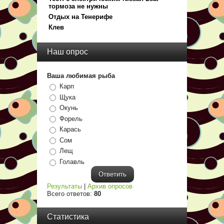
тормоза не нужны
Отдых на Тенерифе
Клев
Наш опрос
Ваша любимая рыба
Карп
Щука
Окунь
Форель
Карась
Сом
Лещ
Голавль
Результаты
|
Архив опросов
Всего ответов:
80
Статистика