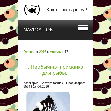
Как ловить рыбу?
NAVIGATION
Главная
»
2016
»
Апрель
»
17
.:Необычная приманка
для рыбы:.
Категория:
| Автор:
farid47
| Просмотров:
3584 |
17.04.2016