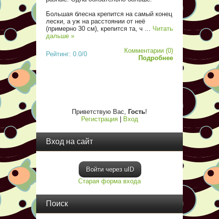
Большая блесна крепится на самый конец
лески, а уж на расстоянии от неё
(примерно 30 см), крепится та, ч
...
Читать
дальше »
Комментарии (0)
Рейтинг: 0.0/0
Подробнее
Приветствую Вас
,
Гость
!
Регистрация
|
Вход
Вход на сайт
Войти через uID
Старая форма входа
Поиск