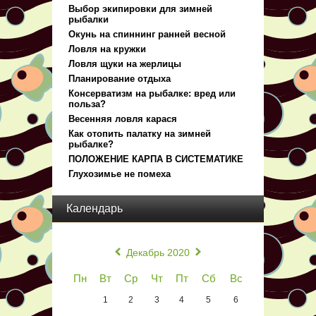
Выбор экипировки для зимней
рыбалки
Окунь на спиннинг ранней весной
Ловля на кружки
Ловля щуки на жерлицы
Планирование отдыха
Консерватизм на рыбалке: вред или
польза?
Весенняя ловля карася
Как отопить палатку на зимней
рыбалке?
ПОЛОЖЕНИЕ КАРПА В СИСТЕМАТИКЕ
Глухозимье не помеха
Календарь
«
»
Декабрь 2020
Пн
Вт
Ср
Чт
Пт
Сб
Вс
1
2
3
4
5
6