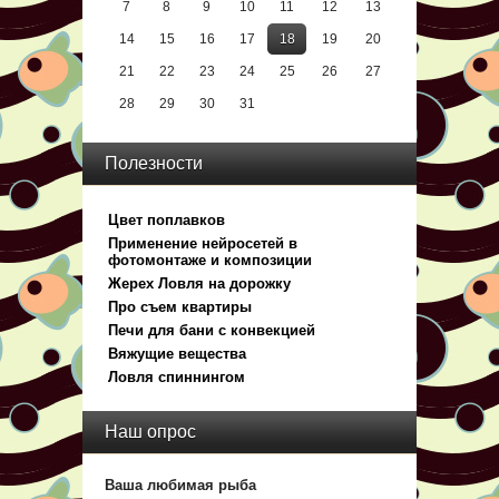
7
8
9
10
11
12
13
14
15
16
17
18
19
20
21
22
23
24
25
26
27
28
29
30
31
Полезности
Цвет поплавков
Применение нейросетей в
фотомонтаже и композиции
Жерех Ловля на дорожку
Про съем квартиры
Печи для бани с конвекцией
Вяжущие вещества
Ловля спиннингом
Наш опрос
Ваша любимая рыба