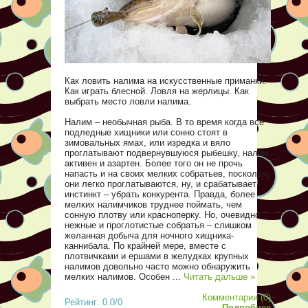
Как ловить налима на искусственные приманки.
Как играть блесной. Ловля на жерлицы. Как
выбрать место ловли налима.
Налим – необычная рыба. В то время когда все
подледные хищники или сонно стоят в
зимовальных ямах, или изредка и вяло
проглатывают подвернувшуюся рыбешку, налим
активен и азартен. Более того он не прочь
напасть и на своих мелких собратьев, поскольку
они легко проглатываются, ну, и срабатывает
инстинкт – убрать конкурента. Правда, более
мелких налимчиков труднее поймать, чем
сонную плотву или красноперку. Но, очевидно,
нежные и проглотистые собратья – слишком
желанная добыча для ночного хищника-
каннибала. По крайней мере, вместе с
плотвичками и ершами в желудках крупных
налимов довольно часто можно обнаружить
мелких налимов. Особен
...
Читать дальше »
Комментарии (0)
Рейтинг: 0.0/0
Подробнее