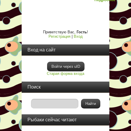
Приветствую Вас
,
Гость
!
Регистрация
|
Вход
Вход на сайт
Войти через uID
Старая форма входа
Поиск
Рыбаки сейчас читают