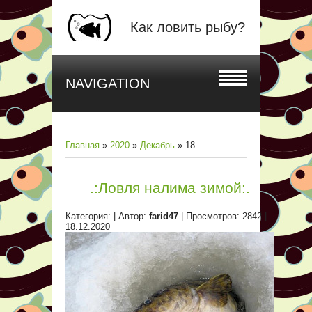
Как ловить рыбу?
NAVIGATION
Главная
»
2020
»
Декабрь
»
18
.:Ловля налима зимой:.
Категория:
| Автор:
farid47
| Просмотров: 2842 |
18.12.2020