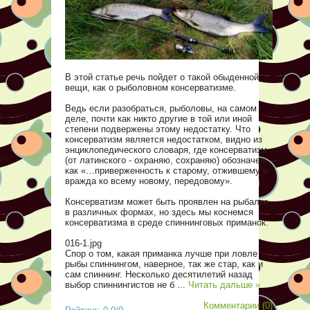
В этой статье речь пойдет о такой обыденной
вещи, как о рыболовном консерватизме.
Ведь если разобраться, рыболовы, на самом
деле, почти как никто другие в той или иной
степени подвержены этому недостатку. Что
консерватизм является недостатком, видно из
энциклопедического словаря, где консерватизм
(от латинского - охраняю, сохраняю) обозначен
как «…приверженность к старому, отжившему и
вражда ко всему новому, передовому».
Консерватизм может быть проявлен на рыбалке
в различных формах, но здесь мы коснемся
консерватизма в среде спиннинговых приманок.
016-1.jpg
Спор о том, какая приманка лучше при ловле
рыбы спиннингом, наверное, так же стар, как и
сам спиннинг. Несколько десятилетий назад
выбор спиннингистов не б
...
Читать дальше »
Комментарии (0)