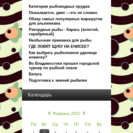
Категории рыбоводных прудов
Оказывается, джиг —это не сложно
Обзор самых популярных маршрутов
для альпинизма
Рекордные рыбы - Карась (золотой,
серебряный)
Необычная приманка для рыбы
ГДЕ ЛОВЯТ ЩУКУ НА ЕНИСЕЕ?
Как выбрать рыболовное удилище
новичку?
Во Владивостоке прошел городской
турнир по рыбной ловле
Белуга
Подготовка к зимней рыбалке
Календарь
«
»
Февраль 2021
Пн
Вт
Ср
Чт
Пт
Сб
Вс