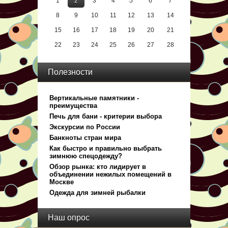
1
2
3
4
5
6
7
8
9
10
11
12
13
14
15
16
17
18
19
20
21
22
23
24
25
26
27
28
Полезности
Вертикальные памятники -
преимущества
Печь для бани - критерии выбора
Экскурсии по России
Банкноты стран мира
Как быстро и правильно выбрать
зимнюю спецодежду?
Обзор рынка: кто лидирует в
объединении нежилых помещений в
Москве
Одежда для зимней рыбалки
Наш опрос