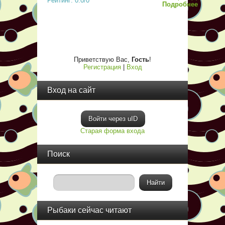
Рейтинг: 0.0/0
Подробнее
Приветствую Вас
,
Гость
!
Регистрация
|
Вход
Вход на сайт
Войти через uID
Старая форма входа
Поиск
Рыбаки сейчас читают