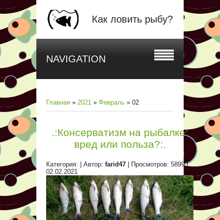
Как ловить рыбу?
NAVIGATION
Главная
»
2021
»
Февраль
»
02
.:Консерватизм на рыбалке:
вред или польза?:.
Категория:
| Автор:
farid47
| Просмотров: 5899 |
02.02.2021