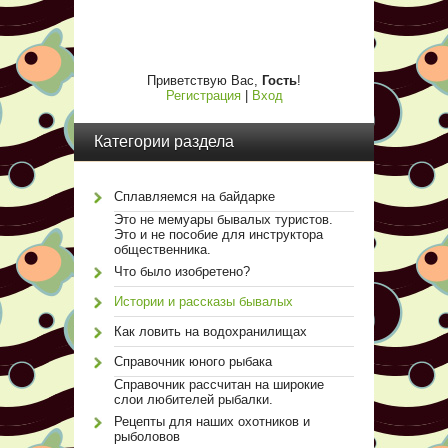
Приветствую Вас
,
Гость
!
Регистрация
|
Вход
Категории раздела
Сплавляемся на байдарке
Это не мемуары бывалых туристов.
Это и не пособие для инструктора
общественника.
Что было изобретено?
Истории и рассказы бывалых
Как ловить на водохранилищах
Справочник юного рыбака
Справочник рассчитан на широкие
слои любителей рыбалки.
Рецепты для наших охотников и
рыболовов