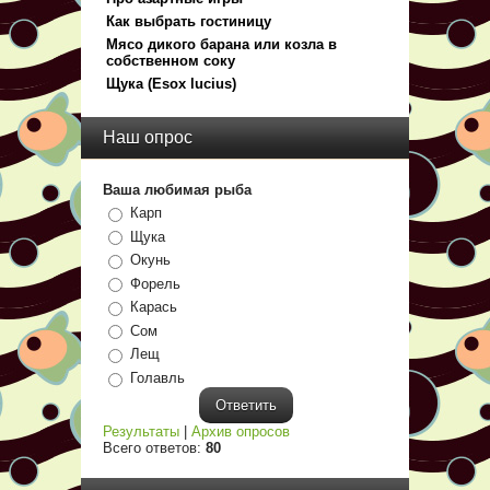
Как выбрать гостиницу
Мясо дикого барана или козла в
собственном соку
Щука (Esox lucius)
Наш опрос
Ваша любимая рыба
Карп
Щука
Окунь
Форель
Карась
Сом
Лещ
Голавль
Результаты
|
Архив опросов
Всего ответов:
80