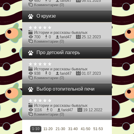
480
0
farid47
08.01.2025
Комментарии (0)
О круизе
Истории и рассказы бывалых
700
0
farid47
25.12.2023
Комментарии (0)
Про детский лагерь
Истории и рассказы бывалых
938
0
farid47
01.07.2023
Комментарии (0)
Выбор отопительной печи
Истории и рассказы бывалых
1116
0
farid47
19.12.2022
Комментарии (0)
1-10
11-20
21-30
31-40
41-50
51-53