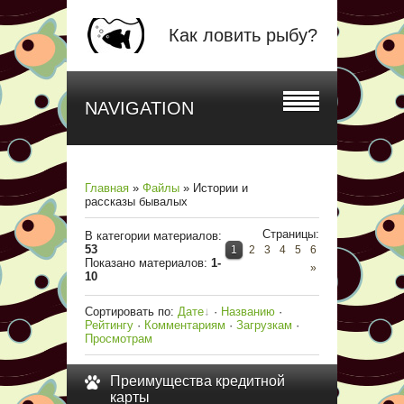
Как ловить рыбу?
NAVIGATION
Главная
»
Файлы
» Истории и
рассказы бывалых
Страницы
:
В категории материалов
:
53
1
2
3
4
5
6
Показано материалов
:
1-
»
10
Сортировать по
:
Дате
·
Названию
·
Рейтингу
·
Комментариям
·
Загрузкам
·
Просмотрам
Преимущества кредитной
карты