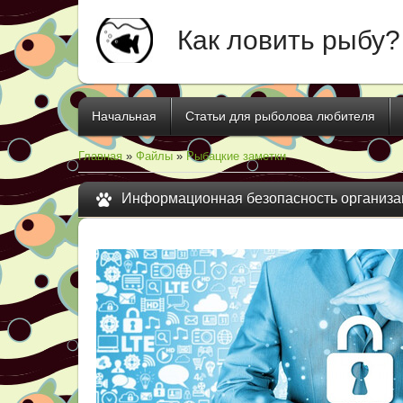
Как ловить рыбу?
Начальная
Статьи для рыболова любителя
Главная
»
Файлы
»
Рыбацкие заметки
Информационная безопасность организа