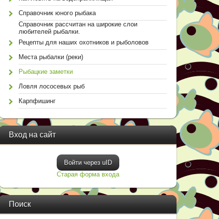
Справочник юного рыбака
Справочник рассчитан на широкие слои
любителей рыбалки.
Рецепты для наших охотников и рыболовов
Места рыбалки (реки)
Рыбацкие заметки
Ловля лососевых рыб
Карпфишинг
Вход на сайт
Войти через uID
Старая форма входа
Поиск