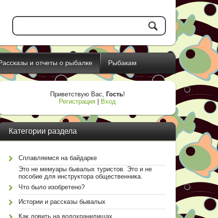
Рассказы и отчеты о рыбалке
Рыбакам
Приветствую Вас
,
Гость
!
Регистрация
|
Вход
Категории раздела
Сплавляемся на байдарке
Это не мемуары бывалых туристов. Это и не
пособие для инструктора общественника.
Что было изобретено?
Истории и рассказы бывалых
Как ловить на водохранилищах