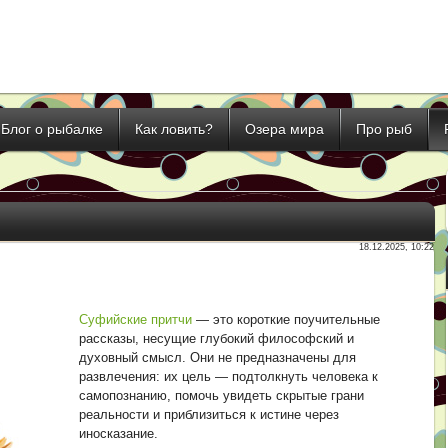
Блог о рыбалке
Как ловить?
Озера мира
Про рыб
18.12.2025, 10:22
Суфийские притчи
— это короткие поучительные
рассказы, несущие глубокий философский и
духовный смысл. Они не предназначены для
развлечения: их цель — подтолкнуть человека к
самопознанию, помочь увидеть скрытые грани
реальности и приблизиться к истине через
иносказание.