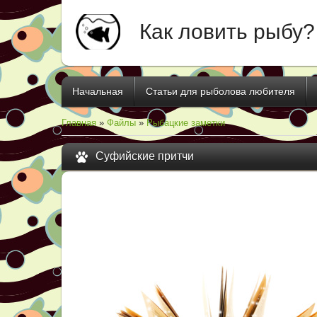
Как ловить рыбу?
Начальная
Статьи для рыболова любителя
Главная
»
Файлы
»
Рыбацкие заметки
Суфийские притчи