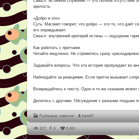
Смысл: истинное служение — это полное отсутствие 
зрелость.
«Добро и зло»
Суть: Магомет говорит, что добро — это то, что даёт с
его оправдывают.
Смысл: внутренний критерий истины — ощущение гармо
Как работать с притчами
Читайте медленно. Не стремитесь сразу «раскодироват
Задавайте вопросы. Что эта история пробуждает во мн
Наблюдайте за реакциями. Если притча вызывает сопр
Возвращайтесь к тексту. Одно и то же сказание может
Делитесь с другими. Обсуждение с разными людьми п
Рыбацкие заметки
farid47
327
0
0.0
/
0