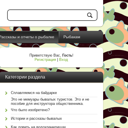
Рассказы и отчеты о рыбалке
Рыбакам
Приветствую Вас
,
Гость
!
Регистрация
|
Вход
Категории раздела
Сплавляемся на байдарке
Это не мемуары бывалых туристов. Это и не
пособие для инструктора общественника.
Что было изобретено?
Истории и рассказы бывалых
Как ловить на водохранилищах