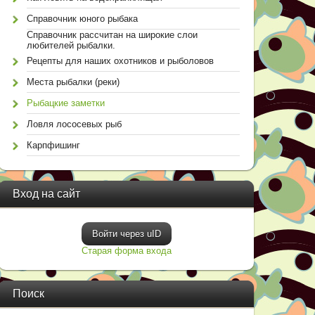
Справочник юного рыбака
Справочник рассчитан на широкие слои
любителей рыбалки.
Рецепты для наших охотников и рыболовов
Места рыбалки (реки)
Рыбацкие заметки
Ловля лососевых рыб
Карпфишинг
Вход на сайт
Войти через uID
Старая форма входа
Поиск