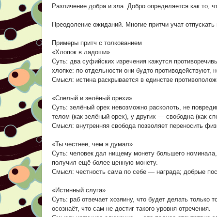
Различение добра и зла. Добро определяется как то, ч
Преодоление ожиданий. Многие притчи учат отпускать 
Примеры притч с толкованием
«Хлопок в ладоши»
Суть: два суфийских изречения кажутся противоречивы
хлопке: по отдельности они будто противодействуют, н
Смысл: истина раскрывается в единстве противополож
«Спелый и зелёный орехи»
Суть: зелёный орех невозможно расколоть, не повреди
телом (как зелёный орех), у других — свободна (как сп
Смысл: внутренняя свобода позволяет переносить физ
«Ты честнее, чем я думал»
Суть: человек дал нищему монету большего номинала, 
получил ещё более ценную монету.
Смысл: честность сама по себе — награда; добрые пос
«Истинный слуга»
Суть: раб отвечает хозяину, что будет делать только т
осознаёт, что сам не достиг такого уровня отречения.