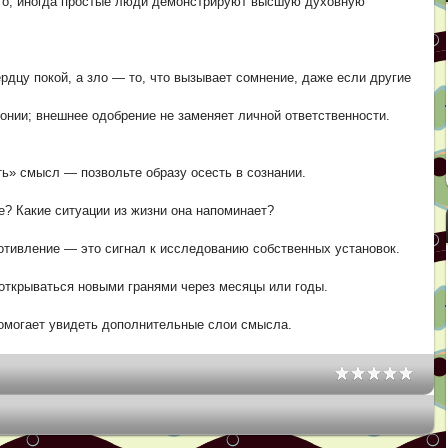
эго; иногда простые люди демонстрируют высшую духовную
ердцу покой, а зло — то, что вызывает сомнение, даже если другие
нии; внешнее одобрение не заменяет личной ответственности.
ь» смысл — позвольте образу осесть в сознании.
е? Какие ситуации из жизни она напоминает?
отивление — это сигнал к исследованию собственных установок.
 открываться новыми гранями через месяцы или годы.
омогает увидеть дополнительные слои смысла.