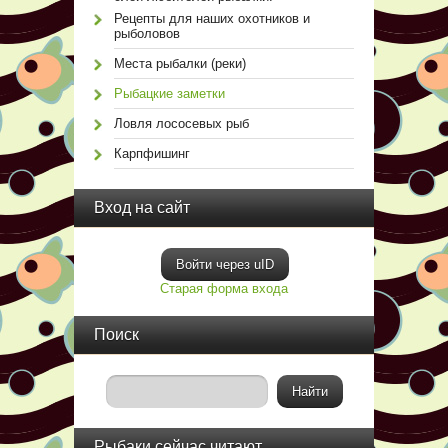
Рецепты для наших охотников и
рыболовов
Места рыбалки (реки)
Рыбацкие заметки
Ловля лососевых рыб
Карпфишинг
Вход на сайт
Войти через uID
Старая форма входа
Поиск
Рыбаки сейчас читают