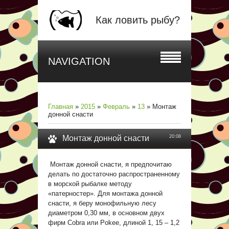
Как ловить рыбу?
NAVIGATION
Главная
»
2015
»
Февраль
»
13
» Монтаж
донной снасти
Монтаж донной снасти
20:08
Монтаж донной снасти, я предпочитаю
делать по достаточно распространенному
в морской рыбалке методу
«патерностер». Для монтажа донной
снасти, я беру монофильную лесу
диаметром 0,30 мм, в основном двух
фирм Cobra или Pokee, длиной 1, 15 – 1,2