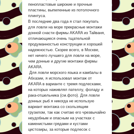
пенопластовые широкие и прочные
пластины, выпиленные из потолочного
плинтуса.
В последние два года я стал покупать
для ловли на море прекрасные монтажи
донной снасти фирмы AKARA из Тайваня,
отличающиеся очень тщательной
продуманностью конструкции и хорошей
надежностью. Скорее всего, в Москве,
нет ничего лучшего для ловли на море,
чем донные и другие монтажи фирмы
AKARA.
Для ловли морского языка и камбалы в
Абхазии, я использовал монтаж от
AKARA в варианте с тремя подлесками,
на которых наживлял пателлу, фоладу и
рака-отшельника (см.фото). Для ловли
донных рыб я никогда не использую
вариант монтажа со скользящим
грузилом, так как считаю его чрезвычайно
неудобным и опасным на участках с
каменистыми грядами и кустами
цистозиры, за которые подлесок с