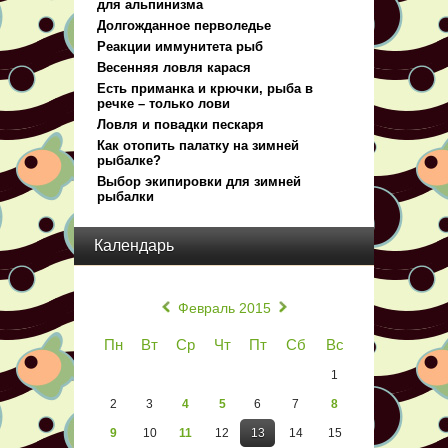
для альпинизма
Долгожданное перволедье
Реакции иммунитета рыб
Весенняя ловля карася
Есть приманка и крючки, рыба в
речке – только лови
Ловля и повадки пескаря
Как отопить палатку на зимней
рыбалке?
Выбор экипировки для зимней
рыбалки
Календарь
«
»
Февраль 2015
Пн
Вт
Ср
Чт
Пт
Сб
Вс
1
2
3
4
5
6
7
8
9
10
11
12
13
14
15