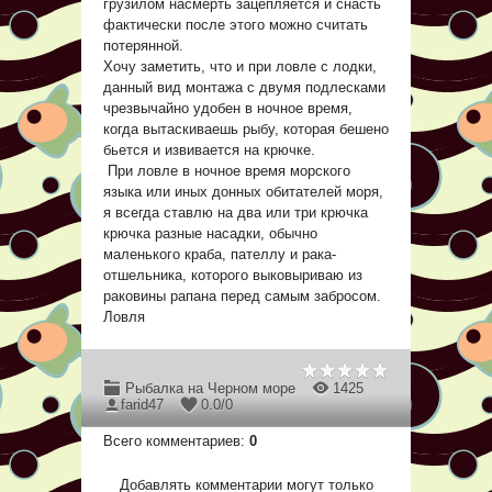
грузилом насмерть зацепляется и снасть
фактически после этого можно считать
потерянной.
Хочу заметить, что и при ловле с лодки,
данный вид монтажа с двумя подлесками
чрезвычайно удобен в ночное время,
когда вытаскиваешь рыбу, которая бешено
бьется и извивается на крючке.
При ловле в ночное время морского
языка или иных донных обитателей моря,
я всегда ставлю на два или три крючка
крючка разные насадки, обычно
маленького краба, пателлу и рака-
отшельника, которого выковыриваю из
раковины рапана перед самым забросом.
Ловля
Рыбалка на Черном море
1425
farid47
0.0
/
0
Всего комментариев
:
0
Добавлять комментарии могут только