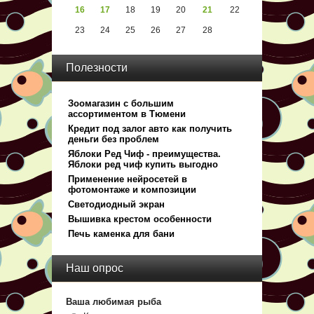
16
17
18
19
20
21
22
23
24
25
26
27
28
Полезности
Зоомагазин с большим
ассортиментом в Тюмени
Кредит под залог авто как получить
деньги без проблем
Яблоки Ред Чиф - преимущества.
Яблоки ред чиф купить выгодно
Применение нейросетей в
фотомонтаже и композиции
Светодиодный экран
Вышивка крестом особенности
Печь каменка для бани
Наш опрос
Ваша любимая рыба