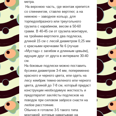
метра.
На верхнюю часть, где монтаж крепится
со спиннингом, ставлю вертлюг, а на
нижнюю – заводное кольцо, для
торпедообразного или треугольного
грузила с карабином, весом в 50-60
грамм. В 40-45 см от грузила монтирую,
на тройнике-вертлюге два подлеска,
длиной 15 см с лесой диаметром 0,25 мм
с красными крючками № 6 (лучше
«Мустад» с загибом и длинным цевьём),
идущие друг от друга в интервале 30-40
см.
На боковые подлески можно поставить
бусинки диаметром 3-4 мм, попеременно
красного и черного цвета, или одеть на
лесу кембрик темно-зеленого или черного
цвета, длиной до 7-8 см, который придаст
конструкции необходимую жесткость и
предотвратит захлёсты подлесков на
поводок при силовом забросе снасти на
любое расстояние.
Обычно я готовлю 3-5 такого типа
монтажей, которые наматываю на