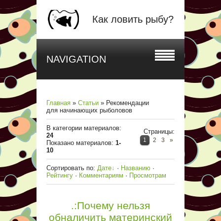
Как ловить рыбу?
NAVIGATION
Главная
»
Статьи
» Рекомендации
для начинающих рыболовов
В категории материалов
:
Страницы
:
24
1
2
3
»
Показано материалов
:
1-
10
Сортировать по
:
Дате
·
Названию
·
Рейтингу
·
Комментариям
·
Просмотрам
.:Почему нельзя
обналичить материнский