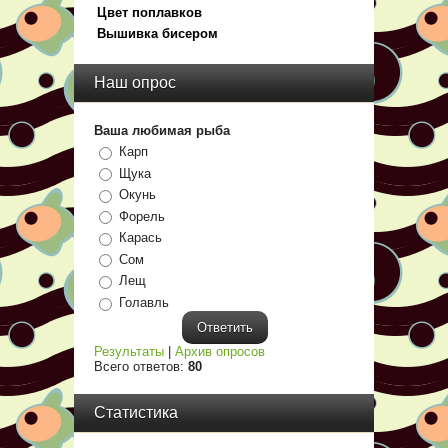
Цвет поплавков
Вышивка бисером
Наш опрос
Ваша любимая рыба
Карп
Щука
Окунь
Форель
Карась
Сом
Лещ
Голавль
Результаты
|
Архив опросов
Всего ответов:
80
Статистика