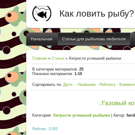
Как ловить рыбу?
Начальная
Статьи для рыболова любителя
Главная
»
Статьи
» Хитрости успешной рыбалки
В категории материалов
:
25
Показано материалов
:
1-10
Сортировать по
:
Дате
·
Названию
·
Рейтингу
·
Коммен
.:Газовый к
Категория:
Хитрости успешной рыбалки
| Автор:
fari
Рейтинг: 0.0/0