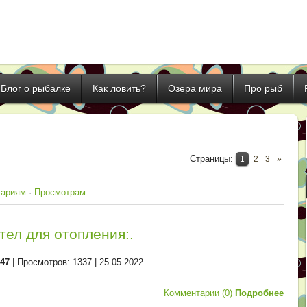
Блог о рыбалке
Как ловить?
Озера мира
Про рыб
Страницы
:
1
2
3
»
тариям
·
Просмотрам
отел для отопления:.
d47
| Просмотров: 1337 |
25.05.2022
Комментарии (0)
Подробнее