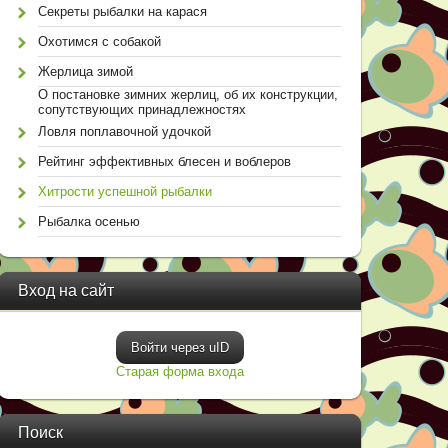
Секреты рыбалки на карася
Охотимся с собакой
Жерлица зимой
О постановке зимних жерлиц, об их конструкции,
сопутствующих принадлежностях
Ловля поплавочной удочкой
Рейтинг эффективных блесен и воблеров
Хитрости успешной рыбалки
Рыбалка осенью
Вход на сайт
Войти через uID
Старая форма входа
Поиск