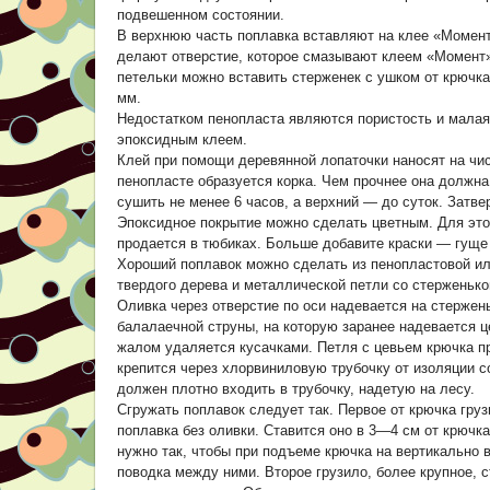
подвешенном состоянии.
В верхнюю часть поплавка вставляют на клее «Момент» 
делают отверстие, которое смазывают клеем «Момент»,
петельки можно вставить стерженек с ушком от крючка
мм.
Недостатком пенопласта являются пористость и малая 
эпоксидным клеем.
Клей при помощи деревянной лопаточки наносят на чис
пенопласте образуется корка. Чем прочнее она должна
сушить не менее 6 часов, а верхний — до суток. Затв
Эпоксидное покрытие можно сделать цветным. Для этог
продается в тюбиках. Больше добавите краски — гуще 
Хороший поплавок можно сделать из пенопластовой или
твердого дерева и металлической петли со стерженько
Оливка через отверстие по оси надевается на стержен
балалаечной струны, на которую заранее надевается 
жалом удаляется кусачками. Петля с цевьем крючка п
крепится через хлорвиниловую трубочку от изоляции с
должен плотно входить в трубочку, надетую на лесу.
Сгружать поплавок следует так. Первое от крючка гру
поплавка без оливки. Ставится оно в 3—4 см от крючка
нужно так, чтобы при подъеме крючка на вертикально 
поводка между ними. Второе грузило, более крупное, 