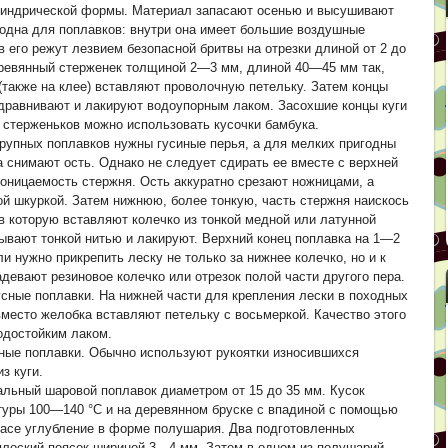
илиндрической формы. Материал запасают осенью и высушивают
годна для поплавков: внутри она имеет большие воздушные
в его режут лезвием безопасной бритвы на отрезки длиной от 2 до
еревянный стерженек толщиной 2—3 мм, длиной 40—45 мм так,
(также на клее) вставляют проволочную петельку. Затем концы
одравнивают и лакируют водоупорным лаком. Засохшие концы куги
 стерженьков можно использовать кусочки бамбука.
крупных поплавков нужны гусиные перья, а для мелких пригодны
а снимают ость. Однако не следует сдирать ее вместе с верхней
оницаемость стержня. Ость аккуратно срезают ножницами, а
 шкуркой. Затем нижнюю, более тонкую, часть стержня наискось
в которую вставляют колечко из тонкой медной или латунной
ывают тонкой нитью и лакируют. Верхний конец поплавка на 1—2
и нужно прикрепить леску не только за нижнее колечко, но и к
адевают резиновое колечко или отрезок полой части другого пера.
сные поплавки. На нижней части для крепления лески в походных
есто желобка вставляют петельку с восьмеркой. Качество этого
одостойким лаком.
чные поплавки. Обычно используют рукоятки износившихся
з куги.
иальный шаровой поплавок диаметром от 15 до 35 мм. Кусок
туры 100—140 °С и на деревянном бруске с впадиной с помощью
ласе углубление в форме полушария. Два подготовленных
 плоский поясок шириной 3—4 мм. Затем в одном из полушарий