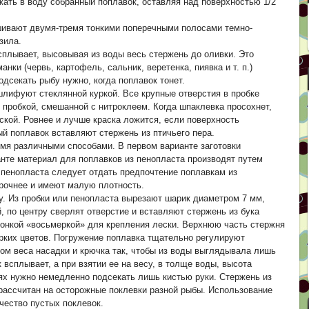
жать в воду собранный поплавок, оставляя над поверхностью 1/2
шивают двумя-тремя тонкими поперечными полосами темно-
зила.
сплывает, высовывая из воды весь стержень до оливки. Это
нки (червь, картофель, сальник, веретенка, пиявка и т. п.)
дсекать рыбу нужно, когда поплавок тонет.
шлифуют стеклянной куркой. Все крупные отверстия в пробке
пробкой, смешанной с нитроклеем. Когда шпаклевка просохнет,
кой. Ровнее и лучше краска ложится, если поверхность
й поплавок вставляют стержень из птичьего пера.
мя различными способами. В первом варианте заготовки
нте материал для поплавков из пенопласта производят путем
 пенопласта следует отдать предпочтение поплавкам из
рочнее и имеют малую плотность.
у. Из пробки или пенопласта вырезают шарик диаметром 7 мм,
й, по центру сверлят отверстие и вставляют стержень из бука
тонкой «восьмеркой» для крепления лески. Верхнюю часть стержня
ких цветов. Погружение поплавка тщательно регулируют
ом веса насадки и крючка так, чтобы из воды выглядывала лишь
 всплывает, а при взятии ее на весу, в толще воды, высота
ях нужно немедленно подсекать лишь кистью руки. Стержень из
 рассчитан на осторожные поклевки разной рыбы. Использование
чество пустых поклевок.