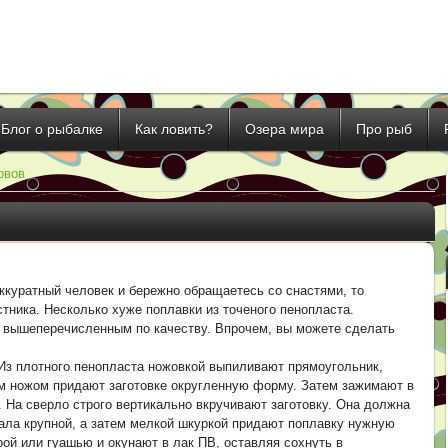
Блог о рыбалке
Как ловить?
Озера мира
Про рыб
овов
ккуратный человек и бережно обращаетесь со снастями, то
ника. Несколько хуже поплавки из точеного пенопласта.
 вышеперечисленным по качеству. Впрочем, вы можете сделать
 Из плотного пенопласта ножовкой выпиливают прямоугольник,
м ножом придают заготовке округленную форму. Затем зажимают в
 На сверло строго вертикально вкручивают заготовку. Она должна
чала крупной, а затем мелкой шкуркой придают поплавку нужную
ой или гуашью и окунают в лак ПВ, оставляя сохнуть в