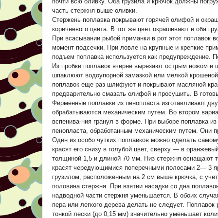
почти всю оливку. Оба грузила и крючок должны погру
часть стержня выше оливки.
Стержень поплавка покрывают горячей олифой и окра
коричневого цвета. В тот же цвет окрашивают и оба гру
При всасывании рыбой приманки в рот этот поплавок в
момент подсечки. При ловле на крупные и крепкие прима
подъем поплавка используется как предупреждение. По
Из пробки поплавок вчерне вырезают острым ножом и 
шпаклюют водоупорной замазкой или мелкой крошеной 
поплавок еще раз шлифуют и покрывают масляной крас
предварительно смазать олифой и просушить. В готовы
Фирменные поплавки из пенопласта изготавливают дву
обрабатываются механическим путем. Во втором вариа
вспенива-ния гранул в форме. При выборе поплавка из
пенопласта, обработанным механическим путем. Они п
Один из особо чутких поплавков можно сделать самом
красят его снизу в голубой цвет, сверху — в оранжевы
толщиной 1,5 и длиной 70 мм. Низ стержня оснащают 
красят чередующимися поперечными полосами 2— 3 яр
грузилом, расположенным на 2 см выше крючка, с учет
половина стержня. При взятии насадки со дна поплавок
надводной части стержня уменьшается. В обоих случа
пера или легкого дерева делать не следует. Поплавок
тонкой лески (до 0,15 мм) значительно уменьшает коли