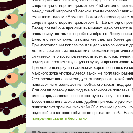
сверлят два отверстия диаметром 2,53 мм одно против
между собой капроновой леской, концы которой завязы
смазывают клеем «Момент». Потом оба полушария скл
сверлят два отверстия диаметром 1—1,5 мм одно проти
Перед ловлей обе пробочки вынимают, одно отверстие 
наполовину, вставляют пробочки обратно. Леску привяз
Вместе с тем он тяжел и позволяет сделать более дал
При изготовлении поплавков для дальнего заброса в 
должна состоять из нескольких поплавков идентичного
случается, что грузоподъемность всех изготовленных 
подобрать соответствующую огрузку и промаркировать 
При ловле поверху на насекомых хорош поплавок из к
майского жука употребляется такой же поплавок разме
Осокоревые поплавки следует отполировать какой-либо
поплавок изготавливают из пробки, его красят под цве
Для ловли поверху необходима маскировка поплавка. 
слегка продавливает поверхностную пленку, что в сол
Деревянный поплавок очень удобен при ловле удочкой 
прикрепляют тройной крючок № 20 с тонким цевьем, ко
поденкой и с которого обычно не срывается рыба. Нас
программы скачать бесплатно
Рекомендации для начинающих рыболовов
fari