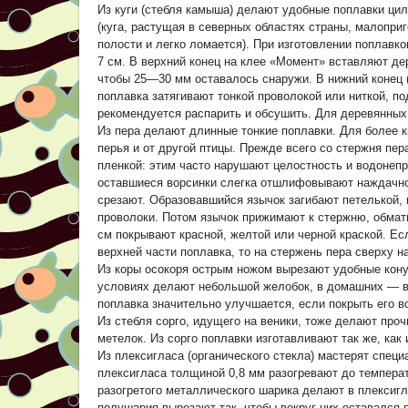
Из куги (стебля камыша) делают удобные поплавки ц
(куга, растущая в северных областях страны, малопри
полости и легко ломается). При изготовлении поплавко
7 см. В верхний конец на клее «Момент» вставляют д
чтобы 25—30 мм оставалось снаружи. В нижний конец 
поплавка затягивают тонкой проволокой или ниткой, п
рекомендуется распарить и обсушить. Для деревянных
Из пера делают длинные тонкие поплавки. Для более 
перья и от другой птицы. Прежде всего со стержня пер
пленкой: этим часто нарушают целостность и водонепр
оставшиеся ворсинки слегка отшлифовывают наждачной
срезают. Образовавшийся язычок загибают петелькой, 
проволоки. Потом язычок прижимают к стержню, обмат
см покрывают красной, желтой или черной краской. Есл
верхней части поплавка, то на стержень пера сверху н
Из коры осокоря острым ножом вырезают удобные кону
условиях делают небольшой желобок, в домашних — вм
поплавка значительно улучшается, если покрыть его в
Из стебля сорго, идущего на веники, тоже делают про
метелок. Из сорго поплавки изготавливают так же, как и
Из плексигласа (органического стекла) мастерят спец
плексигласа толщиной 0,8 мм разогревают до темпера
разогретого металлического шарика делают в плексиг
полушария вырезают так, чтобы вокруг них оставался