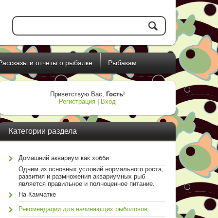
Рассказы и отчеты о рыбалке
Рыбакам
Приветствую Вас
,
Гость
!
Регистрация
|
Вход
Категории раздела
Домашний аквариум как хобби
Одним из основных условий нормального роста,
развития и размножения аквариумных рыб
является правильное и полноценное питание.
На Камчатке
Рекомендации для начинающих рыболовов