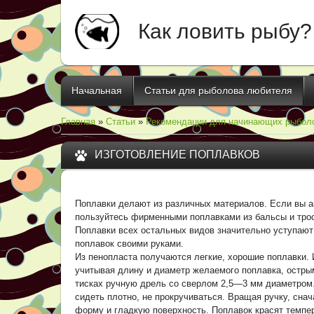
Как ловить рыбу?
Начальная
Статьи для рыболова любителя
Главная
»
Статьи
»
Рекомендации для начинающих рыбол
ИЗГОТОВЛЕНИЕ ПОПЛАВКОВ
Поплавки делают из различных материалов. Если вы а
пользуйтесь фирменными поплавками из бальсы и трост
Поплавки всех остальных видов значительно уступают
поплавок своими руками.
Из пенопласта получаются легкие, хорошие поплавки.
учитывая длину и диаметр желаемого поплавка, остры
тисках ручную дрель со сверлом 2,5—3 мм диаметром.
сидеть плотно, не прокручиваться. Вращая ручку, сна
форму и гладкую поверхность. Поплавок красят темпер