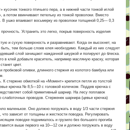
кусочек тонкого птичьего пера, а в нижней части тонкой иглой
 а потом ввинчивают петельку из тонкой проволоки. Вместо
. В ушко впаивают восьмерку из проволоки толщиной 0,25— 0,3
прочность. Устранить это легко, покрыв поверхность изделия
тую и сухую поверхность и разравнивают. Когда он высохнет, на
 быть, тем больше слоев клея необходимо. Каждый из них следует
ердевший слой зачищают наждачной шкуркой и полируют до блеска.
о в клей добавьте краситель, например масляную краску, которая
станет цвет.
 пробковой оливки, длинного стержня из колотого бамбука или
м.
ь. К стержню обмоткой на «Момент» крепится петля из толстой
цевье крючка № 8,5—10 с головкой колечком. Поддев крючка с
редставляет собой примитивный шарнир. На лесу поплавок
о слаботочных проводов. Стерженек шарнира (цевье крючка)
зило маленькое. Оно должно погружать в воду 1/3 части стержня
, что зависит от толщины и жесткости поводка. Регулировать
висящем поводке поднималось и грузило без большого прогиба
ставится выше первого на 10—12 см и должно погружать в воду