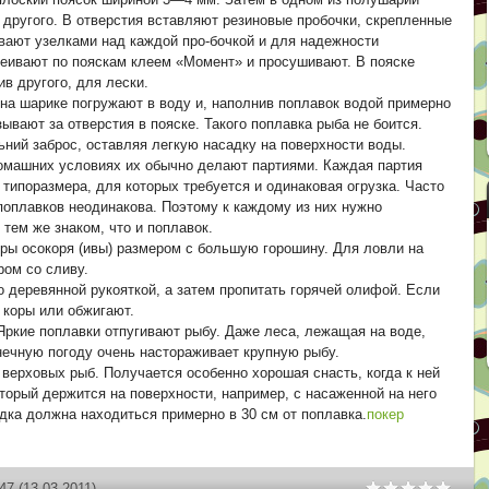
 другого. В отверстия вставляют резиновые пробочки, скрепленные
вают узелками над каждой про-бочкой и для надежности
еивают по пояскам клеем «Момент» и просушивают. В пояске
в другого, для лески.
на шарике погружают в воду и, наполнив поплавок водой примерно
ывают за отверстия в пояске. Такого поплавка рыба не боится.
ьний заброс, оставляя легкую насадку на поверхности воды.
домашних условиях их обычно делают партиями. Каждая партия
 типоразмера, для которых требуется и одинаковая огрузка. Часто
поплавков неодинакова. Поэтому к каждому из них нужно
тем же знаком, что и поплавок.
оры осокоря (ивы) размером с большую горошину. Для ловли на
ром со сливу.
 деревянной рукояткой, а затем пропитать горячей олифой. Если
т коры или обжигают.
Яркие поплавки отпугивают рыбу. Даже леса, лежащая на воде,
нечную погоду очень настораживает крупную рыбу.
верховых рыб. Получается особенно хорошая снасть, когда к ней
торый держится на поверхности, например, с насаженной на него
адка должна находиться примерно в 30 см от поплавка.
покер
d47
(13.03.2011)