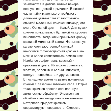
занимаются в долгие зимние вечера,
вернувшись домой с рыбалки. В нижней
части пайки маленького тройника с
длинным цевьем ставят заостренной
спичкой маленький комочек эпоксидного
клея. Основной цвет — белый. Для сушки
крючки прикалывают булавкой на кусочек
пенопласта, тогда клей принимает форму
красивой маленькой капли. На высохшую
каплю клея заостренной спичкой
наносится флуоресцентная краска в как
можно более «аппетитных» сочетаниях.
Наиболее эффективны красный и
оранжевый цвета. Их можно сочетать с
желтым, зеленым и белым. Впрочем,
следует попробовать и другие цвета.
В последнее время на рынке появились
крючки с лазерной заточкой жала. Острие
таких крючков прошло специальную
химическую обработку. Электронная
обработка высокодрочного закаленного
материала придает крючкам
сверхгладкую поверхность. Скорость