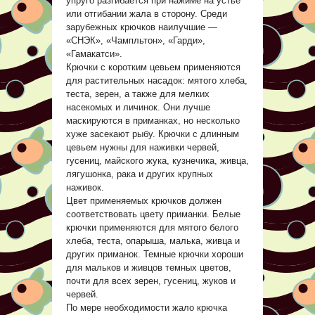
упруго разгибается при нажиме на устье
или отгибании жала в сторону. Среди
зарубежных крючков наилучшие —
«СНЭК», «Чампльтон», «Гарди»,
«Гамакатси».
Крючки с коротким цевьем применяются
для растительных насадок: мятого хлеба,
теста, зерен, а также для мелких
насекомых и личинок. Они лучше
маскируются в приманках, но несколько
хуже засекают рыбу. Крючки с длинным
цевьем нужны для наживки червей,
гусениц, майского жука, кузнечика, живца,
лягушонка, рака и других крупных
наживок.
Цвет применяемых крючков должен
соответствовать цвету приманки. Белые
крючки применяются для мятого белого
хлеба, теста, опарыша, малька, живца и
других приманок. Темные крючки хороши
для мальков и живцов темных цветов,
почти для всех зерен, гусениц, жуков и
червей.
По мере необходимости жало крючка