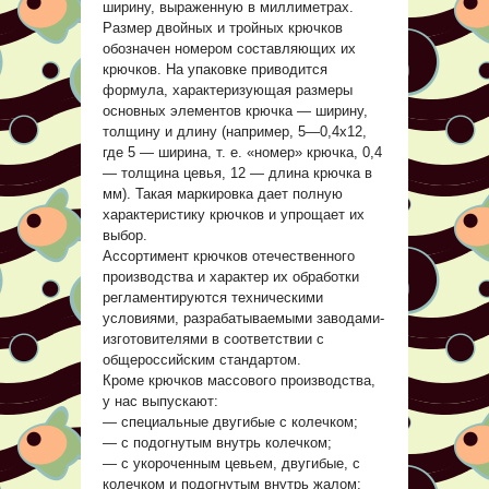
ширину, выраженную в миллиметрах.
Размер двойных и тройных крючков
обозначен номером составляющих их
крючков. На упаковке приводится
формула, характеризующая размеры
основных элементов крючка — ширину,
толщину и длину (например, 5—0,4x12,
где 5 — ширина, т. е. «номер» крючка, 0,4
— толщина цевья, 12 — длина крючка в
мм). Такая маркировка дает полную
характеристику крючков и упрощает их
выбор.
Ассортимент крючков отечественного
производства и характер их обработки
регламентируются техническими
условиями, разрабатываемыми заводами-
изготовителями в соответствии с
общероссийским стандартом.
Кроме крючков массового производства,
у нас выпускают:
— специальные двугибые с колечком;
— с подогнутым внутрь колечком;
— с укороченным цевьем, двугибые, с
колечком и подогнутым внутрь жалом;