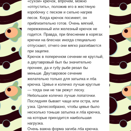
«сухой» крючок, впрочем, можно
«отпустить», положив его в жестяную
коробочку с песком и сильно нагрев
песок. Когда крючок посинеет, он
приблизительно готов. Очень мягкий,
пережженный или железный крючок не
годится. Правда, при блеснении в корягах
крючки на блеснах иногда специально
отпускают, отчего они мягко разгибаются
при зацепке.
Крючок в поперечном сечении не круглый,
а двутавровый был бы значительно
прочнее, да и губу рыбе резал бы
меньше. Двутавровое сечение
желательно только для затылка и лба
крючка. Цевье и колечко лучше круглые
— тогда они не так режут леску.
Небольшое колечко лучше лопаточки.
Последняя бывает чаще или остра, или
узка. Целесообразно, чтобы цевье было
несколько тоньше затылка и лба крючка,
на которые приходится наибольшая
нагрузка.
Очень важна форма загиба лба крючка.