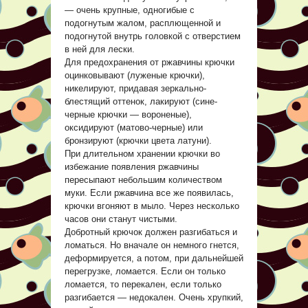
— очень крупные, одногибые с
подогнутым жалом, расплющенной и
подогнутой внутрь головкой с отверстием
в ней для лески.
Для предохранения от ржавчины крючки
оцинковывают (луженые крючки),
никелируют, придавая зеркально-
блестящий оттенок, лакируют (сине-
черные крючки — вороненые),
оксидируют (матово-черные) или
бронзируют (крючки цвета латуни).
При длительном хранении крючки во
избежание появления ржавчины
пересыпают небольшим количеством
муки. Если ржавчина все же появилась,
крючки вгоняют в мыло. Через несколько
часов они станут чистыми.
Добротный крючок должен разгибаться и
ломаться. Но вначале он немного гнется,
деформируется, а потом, при дальнейшей
перегрузке, ломается. Если он только
ломается, то перекален, если только
разгибается — недокален. Очень хрупкий,