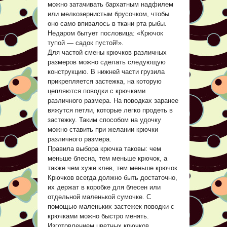
можно затачивать бархатным надфилем
или мелкозернистым брусочком, чтобы
оно само впивалось в ткани рта рыбы.
Недаром бытует пословица: «Крючок
тупой — садок пустой!».
Для частой смены крючков различных
размеров можно сделать следующую
конструкцию. В нижней части грузила
прикрепляется застежка, на которую
цепляются поводки с крючками
различного размера. На поводках заранее
вяжутся петли, которые легко продеть в
застежку. Таким способом на удочку
можно ставить при желании крючки
различного размера.
Правила выбора крючка таковы: чем
меньше блесна, тем меньше крючок, а
также чем хуже клев, тем меньше крючок.
Крючков всегда должно быть достаточно,
их держат в коробке для блесен или
отдельной маленькой сумочке. С
помощью маленьких застежек поводки с
крючками можно быстро менять.
Изготовлением цветных крючков