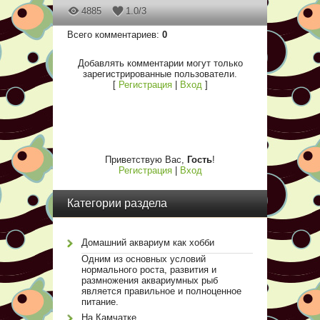
4885
1.0
/
3
Всего комментариев
:
0
Добавлять комментарии могут только
зарегистрированные пользователи.
[
Регистрация
|
Вход
]
Приветствую Вас
,
Гость
!
Регистрация
|
Вход
Категории раздела
Домашний аквариум как хобби
Одним из основных условий
нормального роста, развития и
размножения аквариумных рыб
является правильное и полноценное
питание.
На Камчатке