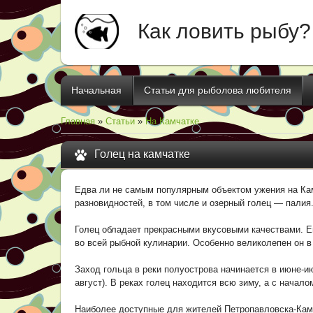
Как ловить рыбу?
Начальная
Статьи для рыболова любителя
Главная
»
Статьи
»
На Камчатке
Голец на камчатке
Едва ли не самым популярным объектом ужения на Камч
разновидностей, в том числе и озерный голец — палия
Голец обладает прекрасными вкусовыми качествами. Ег
во всей рыбной кулинарии. Особенно великолепен он в
Заход гольца в реки полуострова начинается в июне-и
август). В реках голец находится всю зиму, а с начал
Наиболее доступные для жителей Петропавловска-Камч