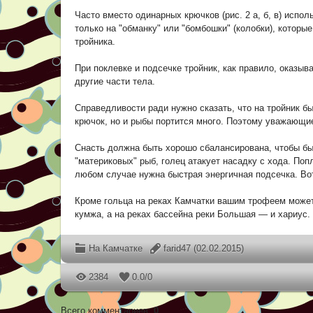
Часто вместо одинарных крючков (рис. 2 а, б, в) испол
только на "обманку" или "бомбошки" (колобки), которы
тройника.
При поклевке и подсечке тройник, как правило, оказыв
другие части тела.
Справедливости ради нужно сказать, что на тройник б
крючок, но и рыбы портится много. Поэтому уважающи
Снасть должна быть хорошо сбалансирована, чтобы бы
"материковых" рыб, голец атакует насадку с хода. Поп
любом случае нужна быстрая энергичная подсечка. Вот
Кроме гольца на реках Камчатки вашим трофеем может
кумжа, а на реках бассейна реки Большая — и хариус.
На Камчатке
farid47
(02.02.2015)
2384
0.0
/
0
Всего комментариев
:
0