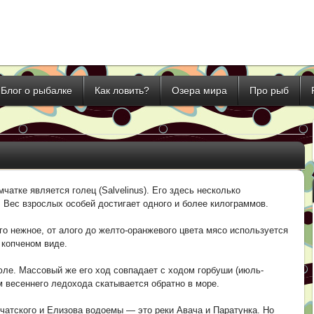
Блог о рыбалке
Как ловить?
Озера мира
Про рыб
атке является голец (Salvelinus). Его здесь несколько
. Вес взрослых особей достигает одного и более килограммов.
о нежное, от алого до желто-оранжевого цвета мясо используется
 копченом виде.
юле. Массовый же его ход совпадает с ходом горбуши (июль-
ом весеннего ледохода скатывается обратно в море.
атского и Елизова водоемы — это реки Авача и Паратунка. Но