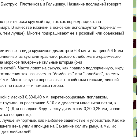
 Быструю, Плотникова и Гольцовку. Название последней говорит
о практически круглый год, так как период ледостава
 март. В качестве наживки в основном используется "варенка" —
ее, тем лучше). Многие подкрашивают ее в розовый или оранжевый
митивных в виде кружочков диаметром 6-8 мм и толщиной 4-5 мм
лненных из кухтыля красного, розового либо желто-оранжевого
на морское побережье сильные шторма (они
сетей). Часто ловят на сырую, как правило подпорченную, икру.
готовления так называемых "бомбошек" или "колобков", то есть
2 мм. Место скрутки перевязывают швейными нитками, лишний
ют на газете — и наживка готова.
ой с леской 0,30-0,40 мм, веретенообразным поплавком,
т грузила на расстоянии 5-10 см делается маленькая петля, к
ис. 1). Для поводков берут леску диаметром 0,20-0,25 мм, иначе
тке не принято).
, лучше импортные, как наиболее зацепистые и уловистые. Как же
шнего века учили японцев на Сахалине солить рыбу, а мы, их
е для любителей!