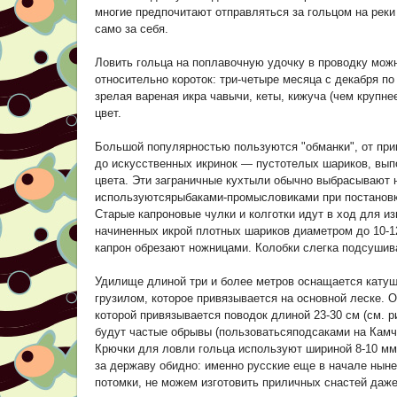
многие предпочитают отправляться за гольцом на реки
само за себя.
Ловить гольца на поплавочную удочку в проводку можн
относительно короток: три-четыре месяца с декабря по
зрелая вареная икра чавычи, кеты, кижуча (чем крупн
цвет.
Большой популярностью пользуются "обманки", от при
до искусственных икринок — пустотелых шариков, выпо
цвета. Эти заграничные кухтыли обычно выбрасывают 
используютсярыбаками-промысловиками при постановке 
Старые капроновые чулки и колготки идут в ход для из
начиненных икрой плотных шариков диаметром до 10-1
капрон обрезают ножницами. Колобки слегка подсушива
Удилище длиной три и более метров оснащается катушк
грузилом, которое привязывается на основной леске. О
которой привязывается поводок длиной 23-30 см (см. р
будут частые обрывы (пользоватьсяподсаками на Камча
Крючки для ловли гольца используют шириной 8-10 мм
за державу обидно: именно русские еще в начале ныне
потомки, не можем изготовить приличных снастей даж