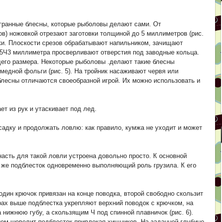
гранные блесны, которые рыболовы делают сами. От
ов) ножовкой отрезают заготовки толщиной до 5 миллиметров (рис.
вки. Плоскости срезов обрабатывают напильником, зачищают
5Ч3 миллиметра просверливают отверстия под заводные кольца.
его размера. Некоторые рыболовы .делают такие блесны
медной фольги (рис. 5). На тройник насаживают червя или
лесны отличаются своеобразной игрой. Их можно использовать и
ет из рук и утаскивает под лед.
садку и продолжать ловлю: как правило, кумжа не уходит и может
насть для такой ловли устроена довольно просто. К основной
 же подблесток одновременно выполняющий роль грузила. К его
дин крючок привязан на конце поводка, второй свободно скользит
трах выше подблестка укрепляют верхний поводок с крючком, на
нижнюю губу, а скользящим Ч под спинной плавничок (рис. 6).
ием шевелит подблесток привлекая хищников. На заданной глубине