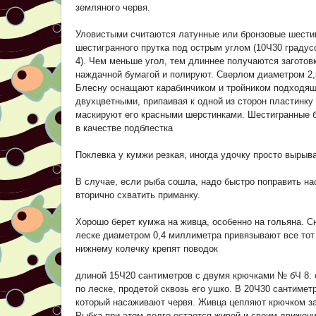
земляного червя.
Уловистыми считаются латунные или бронзовые шести
шестигранного прутка под острым углом (10Ч30 градус
4). Чем меньше угол, тем длиннее получаются загото
наждачной бумагой и полируют. Сверлом диаметром 2,
Блесну оснащают карабинчиком и тройником подходящ
двухцветными, припаивая к одной из сторон пластинку 
маскируют его красными шерстинками. Шестигранные б
в качестве подблестка
Поклевка у кумжи резкая, иногда удочку просто вырыва
В случае, если рыба сошла, надо быстро поправить на
вторично схватить приманку.
Хорошо берет кумжа на живца, особенно на гольяна. С
леске диаметром 0,4 миллиметра привязывают все тот
нижнему колечку крепят поводок
длиной 15Ч20 сантиметров с двумя крючками № бЧ 8: о
по леске, продетой сквозь его ушко. В 20Ч30 сантиме
который насаживают червя. Живца цепляют крючком за 
Рыбка при этом долго остается живой и своим движен