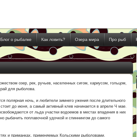
Блог о рыбалке
Как ловить?
Озера мира
Про рыб
ожеством озер, рек, ручьев, населенных сигом, хариусом, гольцом,
 рай для рыболова.
тся полярная ночь, и любители зимнего ужения после длительного
стоит до июня, а самый активный клев начинается в апреле Ч мае.
 освобождаются от льда участки водоемов в местах впадения в них
жно рыбачить поплавочной удочкой и спиннингом до самого
астях и приманках, применяемых Кольскими рыболовами.