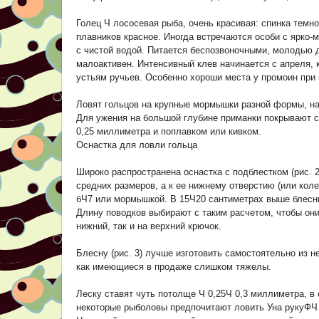
Голец Ч лососевая рыба, очень красивая: спинка темно
плавников красное. Иногда встречаются особи с ярко-м
с чистой водой. Питается беспозвоночными, молодью д
малоактивен. Интенсивный клев начинается с апреля, к
устьям ручьев. Особенно хороши места у промоин при 
Ловят гольцов на крупные мормышки разной формы, на
Для ужения на большой глубине приманки покрывают 
0,25 миллиметра и поплавком или кивком.
Оснастка для ловли гольца
Широко распространена оснастка с подблестком (рис. 
средних размеров, а к ее нижнему отверстию (или кол
бЧ7 или мормышкой. В 15Ч20 сантиметрах выше блесны
Длину поводков выбирают с таким расчетом, чтобы они
нижний, так и на верхний крючок.
Блесну (рис. 3) лучше изготовить самостоятельно из 
как имеющиеся в продаже слишком тяжелы.
Леску ставят чуть потолще Ч 0,25Ч 0,3 миллиметра, в
некоторые рыболовы предпочитают ловить Уна рукуФЧ 