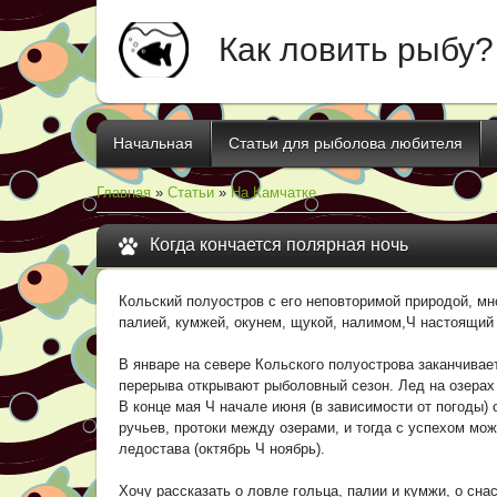
Как ловить рыбу?
Начальная
Статьи для рыболова любителя
Главная
»
Статьи
»
На Камчатке
Когда кончается полярная ночь
Кольский полуостров с его неповторимой природой, мн
палией, кумжей, окунем, щукой, налимом,Ч настоящий
В январе на севере Кольского полуострова заканчивае
перерыва открывают рыболовный сезон. Лед на озерах 
В конце мая Ч начале июня (в зависимости от погоды)
ручьев, протоки между озерами, и тогда с успехом мо
ледостава (октябрь Ч ноябрь).
Хочу рассказать о ловле гольца, палии и кумжи, о сн