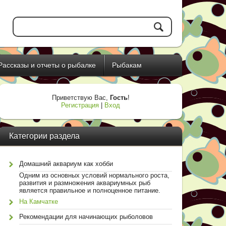
Рассказы и отчеты о рыбалке
Рыбакам
Приветствую Вас
,
Гость
!
Регистрация
|
Вход
Категории раздела
Домашний аквариум как хобби
Одним из основных условий нормального роста,
развития и размножения аквариумных рыб
является правильное и полноценное питание.
На Камчатке
Рекомендации для начинающих рыболовов