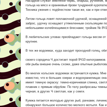
Насадкой служат земляной червь, опарыш, ручейник, м
гольца на мясо и оранжевые брови тундреной куропатк
Техника ужения с подблестком такая же, как и при отв
Летом гольца ловят поплавочной удочкой, оснащенной
заброс, удочку оснащают утяжеленным скользящим по
небольшими колеблющимися блеснами; тройник № 8Ч1
В любительских уловах преобладают гольцы весом от 
крупнее.
В тех же водоемах, куда заходит проходной голец, оби
своего сородича Ч достигает порой 9Ч10 килограммов.
обе рыбы внешне очень схожи, даже опытные рыболовы 
Во многих кольских водоемах встречается кумжа. Мне
известно, что в больших озерах и водохранилищах она
имеет темную окраску: темно-коричневая спинка, свет
плавник с прямым обрубом. По телу разбросаны темны
черная, в других Ч светлая, как у семги.
Кумжа питается молодью других рыб, рачками, личинк
обнаружил большое количество мелкого мотыля. Как и