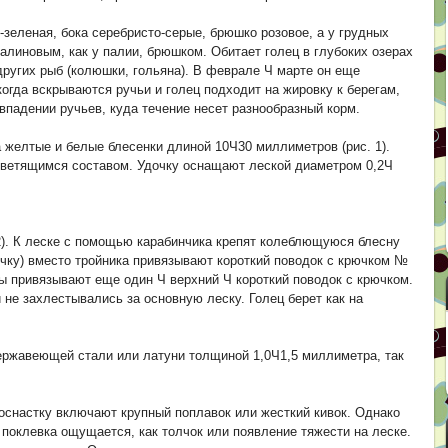
-зеленая, бока серебристо-серые, брюшко розовое, а у грудных
алиновым, как у палии, брюшком. Обитает голец в глубоких озерах
ругих рыб (колюшки, гольяна). В феврале Ч марте он еще
огда вскрываются ручьи и голец подходит на жировку к берегам,
впадении ручьев, куда течение несет разнообразный корм.
 желтые и белые блесенки длиной 10Ч30 миллиметров (рис. 1).
светящимся составом. Удочку оснащают леской диаметром 0,2Ч
2). К леске с помощью карабинчика крепят колеблющуюся блесну
ечку) вместо тройника привязывают короткий поводок с крючком №
 привязывают еще один Ч верхний Ч короткий поводок с крючком.
 не захлестывались за основную леску. Голец берет как на
нержавеющей стали или латуни толщиной 1,0Ч1,5 миллиметра, так
 оснастку включают крупный поплавок или жесткий кивок. Однако
поклевка ощущается, как толчок или появление тяжести на леске.