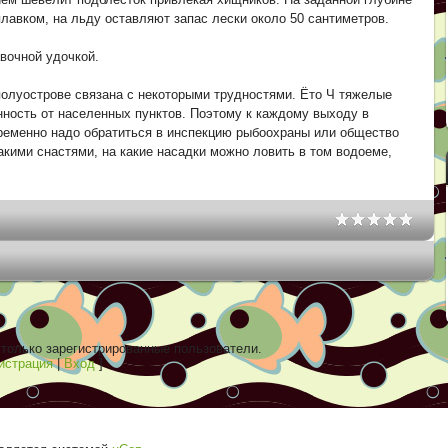
плавком, на льду оставляют запас лески около 50 сантиметров.
вочной удочкой.
полуострове связана с некоторыми трудностями. Ёто Ч тяжелые
нность от населенных пунктов. Поэтому к каждому выходу в
пременно надо обратиться в инспекцию рыбоохраны или общество
акими снастями, на какие насадки можно ловить в том водоеме,
только зарегистрированные пользователи.
истрация
|
Вход
]