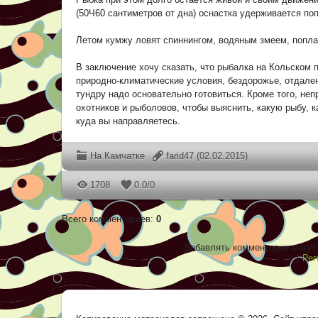
(50Ч60 сантиметров от дна) оснастка удерживается по
Летом кумжу ловят спиннингом, водяным змеем, попла
В заключение хочу сказать, что рыбалка на Кольском 
природно-климатические условия, бездорожье, отдале
тундру надо основательно готовиться. Кроме того, не
охотников и рыболовов, чтобы выяснить, какую рыбу, к
куда вы направляетесь.
На Камчатке
farid47
(02.02.2015)
1708
0.0
/
0
Всего комментариев
:
0
Добавлять комментарии могут 
[
Рег