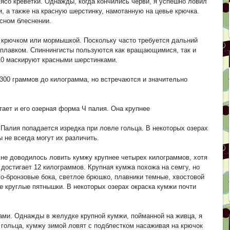
ясо креветки. Однажды, когда кончились черви, я успешно ловил
и, а также на красную шерстинку, намотанную на цевье крючка.
есном блеснении.
 крючком или мормышкой. Поскольку часто требуется дальний
плавком. Спиннингисты пользуются как вращающимися, так и
0 маскируют красными шерстинками.
300 граммов до килограмма, но встречаются и значительно
тает и его озерная форма Ч палия. Она крупнее
 Палия попадается изредка при ловле гольца. В некоторых озерах
не всегда могут их различить.
 не доводилось ловить кумжу крупнее четырех килограммов, хотя
 достигает 12 килограммов. Крупная кумжа похожа на семгу, но
ло-бронзовые бока, светлое брюшко, плавники темные, хвостовой
е круглые пятнышки. В некоторых озерах окраска кумжи почти
ами. Однажды в желудке крупной кумжи, пойманной на живца, я
 гольца, кумжу зимой ловят с подблестком насаживая на крючок