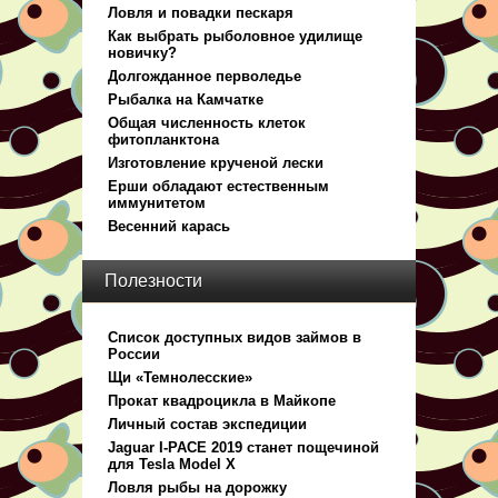
Ловля и повадки пескаря
Как выбрать рыболовное удилище
новичку?
Долгожданное перволедье
Рыбалка на Камчатке
Общая численность клеток
фитопланктона
Изготовление крученой лески
Ерши обладают естественным
иммунитетом
Весенний карась
Полезности
Список доступных видов займов в
России
Щи «Темнолесские»
Прокат квадроцикла в Майкопе
Личный состав экспедиции
Jaguar I-PACE 2019 станет пощечиной
для Tesla Model X
Ловля рыбы на дорожку