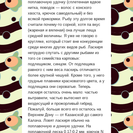
поплавочную удочку (сплетенная вдвое
нитка, поводок — волос с конского
хвоста, крючок самодельный) и без
всякой прикормки. Рыбу эту долгое время
считали почему-то сорной, хотя па вкус
(жареная и вяленая) она лучше леща
средней величины. Я уже не говорю о
кругляке, который стоит вне конкуренции
среди многих других видов рыб. Ласкиря
нетрудно спутать с другими рыбами из
того се семейства карповых:
подлещиком, синцом. От подлещика
равного с ним веса ласкирь отличается
более крупной чешуей. Кроме того, у него
грудные плавники красноватого цвета, а у
подлещика они сероватые. Теперь
ласкиря осталось очень мало: частью
вытравили, частью вытеснил его
вездесущий и прожорливый гибрид.
Пожалуй, больше всего его осталось на
Верхнем Дону — от Казанской до самого
Калача. Ловят ласкиря обычно на
поплавочную и донную удочки. На
поплавочной леска 0,17-0,2 мм, крючок N