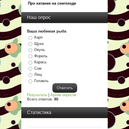
Про катание на снегоходе
Наш опрос
Ваша любимая рыба
Карп
Щука
Окунь
Форель
Карась
Сом
Лещ
Голавль
Результаты
|
Архив опросов
Всего ответов:
80
Статистика