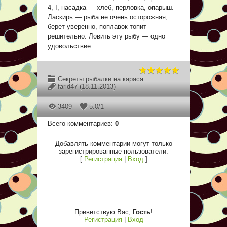
4, I, насадка — хлеб, перловка, опарыш.
Ласкирь — рыба не очень осторожная,
берет уверенно, поплавок топит
решительно. Ловить эту рыбу — одно
удовольствие.
Секреты рыбалки на карася
farid47
(18.11.2013)
3409
5.0
/
1
Всего комментариев
:
0
Добавлять комментарии могут только
зарегистрированные пользователи.
[
Регистрация
|
Вход
]
Приветствую Вас
,
Гость
!
Регистрация
|
Вход