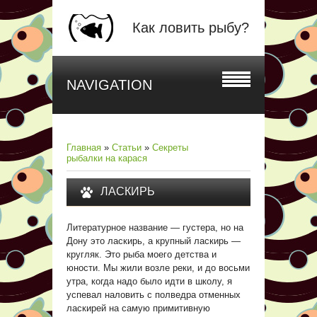
Как ловить рыбу?
NAVIGATION
Главная
»
Статьи
»
Секреты
рыбалки на карася
ЛАСКИРЬ
Литературное название — густера, но на
Дону это ласкирь, а крупный ласкирь —
кругляк. Это рыба моего детства и
юности. Мы жили возле реки, и до восьми
утра, когда надо было идти в школу, я
успевал наловить с полведра отменных
ласкирей на самую примитивную