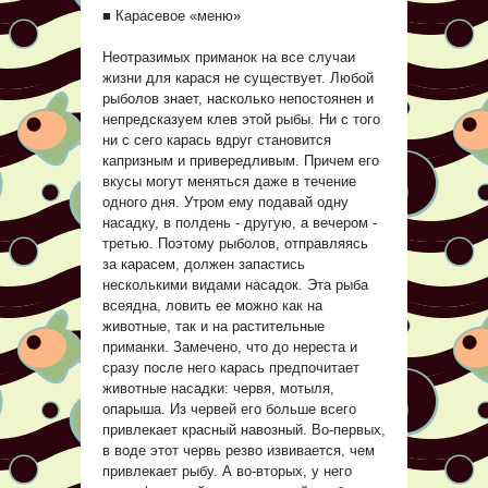
■ Карасевое «меню»
Неотразимых приманок на все случаи
жизни для карася не существует. Любой
рыболов знает, насколько непостоянен и
непредсказуем клев этой рыбы. Ни с того
ни с сего карась вдруг становится
капризным и привередливым. Причем его
вкусы могут меняться даже в течение
одного дня. Утром ему подавай одну
насадку, в полдень - другую, а вечером -
третью. Поэтому рыболов, отправляясь
за карасем, должен запастись
несколькими видами насадок. Эта рыба
всеядна, ловить ее можно как на
животные, так и на растительные
приманки. Замечено, что до нереста и
сразу после него карась предпочитает
животные насадки: червя, мотыля,
опарыша. Из червей его больше всего
привлекает красный навозный. Во-первых,
в воде этот червь резво извивается, чем
привлекает рыбу. А во-вторых, у него