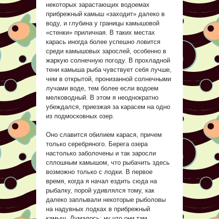
некоторых зарастающих водоемах
прибрежный камыш «заходит» далеко в
воду, и глубина у границы камышовой
«стенки» приличная. В таких местах
карась иногда более успешно ловится
среди камышовых зарослей, особенно в
жаркую солнечную погоду. В прохладной
тени камыша рыба чувствует себя лучше,
чем в открытой, пронизанной солнечными
лучами воде, тем более если водоем
мелководный. В этом я неоднократно
убеждался, приезжая за карасем на одно
из подмосковных озер.
Оно славится обилием карася, причем
только серебряного. Берега озера
настолько заболочены и так заросли
сплошным камышом, что рыбачить здесь
возможно только с лодки. В первое
время, когда я начал ездить сюда на
рыбалку, порой удивлялся тому, как
далеко заплывали некоторые рыболовы
на надувных лодках в прибрежный
камыш. Думалось: ну что они там