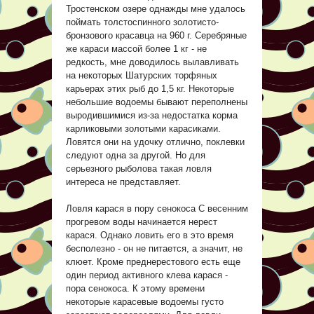
Тростенском озере однажды мне удалось
поймать толстоспинного золотисто-
бронзового красавца на 960 г. Серебряные
же караси массой более 1 кг - не
редкость, мне доводилось вылавливать
на некоторых Шатурских торфяных
карьерах этих рыб до 1,5 кг. Некоторые
небольшие водоемы бывают переполнены
выродившимися из-за недостатка корма
карликовыми золотыми карасиками.
Ловятся они на удочку отлично, поклевки
следуют одна за другой. Но для
серьезного рыболова такая ловля
интереса не представляет.
Ловля карася в пору сенокоса С весенним
прогревом воды начинается нерест
карася. Однако ловить его в это время
бесполезно - он не питается, а значит, не
клюет. Кроме преднерестового есть еще
один период активного клева карася -
пора сенокоса. К этому времени
некоторые карасевые водоемы густо