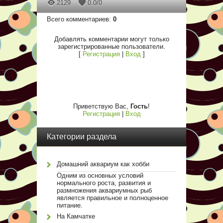
2129
0.0
/
0
Всего комментариев
:
0
Добавлять комментарии могут только
зарегистрированные пользователи.
[
Регистрация
|
Вход
]
Приветствую Вас
,
Гость
!
Регистрация
|
Вход
Категории раздела
Домашний аквариум как хобби
Одним из основных условий
нормального роста, развития и
размножения аквариумных рыб
является правильное и полноценное
питание.
На Камчатке