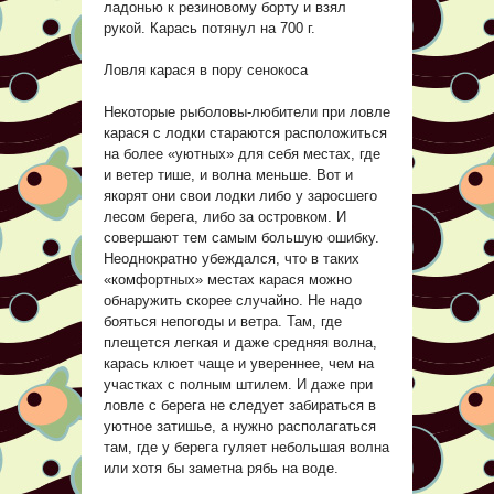
ладонью к резиновому борту и взял
рукой. Карась потянул на 700 г.
Ловля карася в пору сенокоса
Некоторые рыболовы-любители при ловле
карася с лодки стараются расположиться
на более «уютных» для себя местах, где
и ветер тише, и волна меньше. Вот и
якорят они свои лодки либо у заросшего
лесом берега, либо за островком. И
совершают тем самым большую ошибку.
Неоднократно убеждался, что в таких
«комфортных» местах карася можно
обнаружить скорее случайно. Не надо
бояться непогоды и ветра. Там, где
плещется легкая и даже средняя волна,
карась клюет чаще и увереннее, чем на
участках с полным штилем. И даже при
ловле с берега не следует забираться в
уютное затишье, а нужно располагаться
там, где у берега гуляет небольшая волна
или хотя бы заметна рябь на воде.