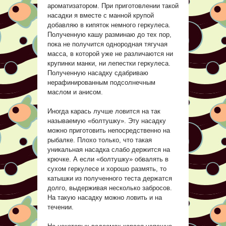
ароматизатором. При приготовлении такой
насадки я вместе с манной крупой
добавляю в кипяток немного геркулеса.
Полученную кашу разминаю до тех пор,
пока не получится однородная тягучая
масса, в которой уже не различаются ни
крупинки манки, ни лепестки геркулеса.
Полученную насадку сдабриваю
нерафинированным подсолнечным
маслом и анисом.
Иногда карась лучше ловится на так
называемую «болтушку». Эту насадку
можно приготовить непосредственно на
рыбалке. Плохо только, что такая
уникальная насадка слабо держится на
крючке. А если «болтушку» обвалять в
сухом геркулесе и хорошо размять, то
катышки из полученного теста держатся
долго, выдерживая несколько забросов.
На такую насадку можно ловить и на
течении.