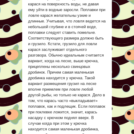
карася на поверхность воды, не давая
ему уйти в водные заросли. Поплавки при
ловле карася желательны узкие и
длинные. Учитывая, что ловля ведется на
небольшой глубине и в стоячей воде,
поплавки следует ставить помельче.
Соответствующего размера должно быть
и грузило. Кстати, грузило для ловли
карася заслуживает отдельного
разговора. Обычно идеальным считается
вариант, когда на леске, выше крючка,
прицеплены несколько свинцовых
дробинок. Причем самая маленькая
дробинка находится у крючка. Такой
вариант размещения грузил на леске
вполне приемлем при ловле любой
другой рыбы, но только не карася. Дело в
том, что карась часто «выкладывает»
поплавок, как и подлещик. Если поплавок
при поклевке ложится, значит, карась
насадку с крючком поднял вверх. В
случае когда при этом у крючка
находится самая маленькая дробинка,