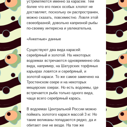
устремляются именно за карасем. Тем
более что его поиск особых хлопот не
доставляет, поскольку он распространен,
можно сказать, повсеместно. Ловля этой
своеобразной, довольно капризной рыбы
по-своему интересна и увлекательна.
«Анкетные» данные
Существуют два вида карасей:
серебряный и золотой. На некоторых
водоемах встречаются одновременно оба
вида, например, на Шатурских торфяных
карьерах ловятся и серебряный, и
золотой караси. То же самое замечено на
Тростенском озере и на некоторых
мещерских озерах. Но есть водоемы, где
встречается рыба только одного вида,
чаще всего серебряный карась.
В водоемах Центральной России можно
поймать золотого карася массой 3 кг. Но
такие великаны попадаются редко, да и
обитают они не везде. На том же