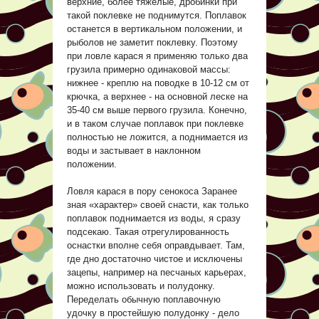
верхние, более тяжелые, дробинки при
такой поклевке не поднимутся. Поплавок
останется в вертикальном положении, и
рыболов не заметит поклевку. Поэтому
при ловле карася я применяю только два
грузила примерно одинаковой массы:
нижнее - креплю на поводке в 10-12 см от
крючка, а верхнее - на основной леске на
35-40 см выше первого грузила. Конечно,
и в таком случае поплавок при поклевке
полностью не ложится, а поднимается из
воды и застывает в наклонном
положении.
Ловля карася в пору сенокоса Заранее
зная «характер» своей снасти, как только
поплавок поднимается из воды, я сразу
подсекаю. Такая отрегулированность
оснастки вполне себя оправдывает. Там,
где дно достаточно чистое и исключены
зацепы, например на песчаных карьерах,
можно использовать и полудонку.
Переделать обычную поплавочную
удочку в простейшую полудонку - дело