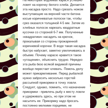
На некоторых водоемах карася успешно
ловят на корочку белого хлеба. Делается
эта насадка просто. Надо срезать ножом
выступающие на верхней части батона
косые коричневатые полоски так, чтобы
срез оказался толщиной 4-5 мм. Затем из
хлебных полосок нарезать квадратные
кусочки со стороной 6-7 мм. Полученные
«квадратики» насадить на крючок,
прокалывая со стороны прожаренной
коричневой корочки. В воде такая насадка
быстро набухает, заметно увеличиваясь в
объеме. Почему карасю нравится такое
«угощение», объяснить трудно. Нередко
эта рыба безо всякой видимой причины
вообще перестает клевать. Помочь делу
может прикармливание. Перед рыбалкой
нужно забросить несколько горстей
рассыпной прикормки в точку ловли.
Следует, однако, помнить, что назначение
прикормки - привлечь рыбу к месту ловли
и удерживать здесь, но при этом не
насытить ее. Прикормку надо бросать
постоянно мелкими порциями, не