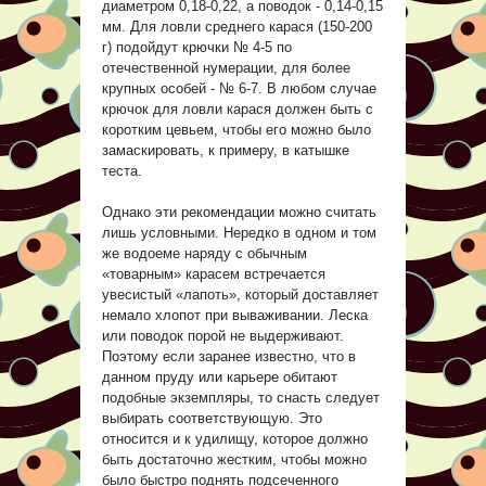
диаметром 0,18-0,22, а поводок - 0,14-0,15
мм. Для ловли среднего карася (150-200
г) подойдут крючки № 4-5 по
отечественной нумерации, для более
крупных особей - № 6-7. В любом случае
крючок для ловли карася должен быть с
коротким цевьем, чтобы его можно было
замаскировать, к примеру, в катышке
теста.
Однако эти рекомендации можно считать
лишь условными. Нередко в одном и том
же водоеме наряду с обычным
«товарным» карасем встречается
увесистый «лапоть», который доставляет
немало хлопот при вываживании. Леска
или поводок порой не выдерживают.
Поэтому если заранее известно, что в
данном пруду или карьере обитают
подобные экземпляры, то снасть следует
выбирать соответствующую. Это
относится и к удилищу, которое должно
быть достаточно жестким, чтобы можно
было быстро поднять подсеченного