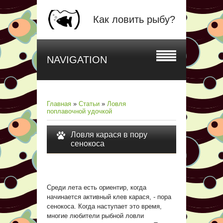
Как ловить рыбу?
NAVIGATION
Главная
»
Статьи
»
Ловля
поплавочной удочкой
Ловля карася в пору
сенокоса
Среди лета есть ориентир, когда
начинается активный клев карася, - пора
сенокоса. Когда наступает это время,
многие любители рыбной ловли