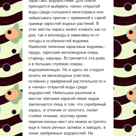
зарастают водорослями. Для ловли
приходится выбирать «окно» открытой
воды среди сплошного многотравья или
забрасывать крючок с приманкой к самой
границе зарослей водных растений. В
этих местах карась может клевать как со
дна, так и вполводы в зависимости от
погоды и особенностей водоема.
Наиболее типичные карасевые водоемы -
пруды, заросшие мелководные озера,
старицы, карьеры. Встречается эта рыба
и в больших глубоких озерах,
водохранилищах. Но и здесь ее следует
искать на мелководных участках,
особенно у прибрежной растительности и
в «окнах» открытой воды среди
водорослей. Небольшое различие в
местах обитания карасей обоих видов
заключается лишь в том, что серебряный
карась, в отличие от золотого, любит
слабое течение, поэтому кроме
перечисленных мест его можно встретить
еще в тихих речных заливах и заводях, в
зонах прибрежных водорослей. На