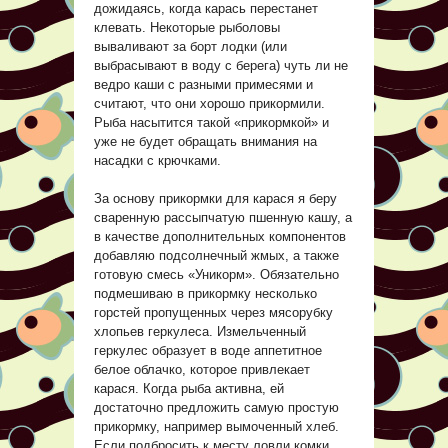
дожидаясь, когда карась перестанет
клевать. Некоторые рыболовы
вываливают за борт лодки (или
выбрасывают в воду с берега) чуть ли не
ведро каши с разными примесями и
считают, что они хорошо прикормили.
Рыба насытится такой «прикормкой» и
уже не будет обращать внимания на
насадки с крючками.
За основу прикормки для карася я беру
сваренную рассыпчатую пшенную кашу, а
в качестве дополнительных компонентов
добавляю подсолнечный жмых, а также
готовую смесь «Уникорм». Обязательно
подмешиваю в прикормку несколько
горстей пропущенных через мясорубку
хлопьев геркулеса. Измельченный
геркулес образует в воде аппетитное
белое облачко, которое привлекает
карася. Когда рыба активна, ей
достаточно предложить самую простую
прикормку, например вымоченный хлеб.
Если подбросить к месту ловли комки