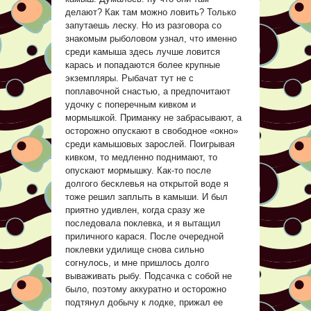
делают? Как там можно ловить? Только
запутаешь леску. Но из разговора со
знакомым рыболовом узнал, что именно
среди камыша здесь лучше ловится
карась и попадаются более крупные
экземпляры. Рыбачат тут не с
поплавочной снастью, а предпочитают
удочку с поперечным кивком и
мормышкой. Приманку не забрасывают, а
осторожно опускают в свободное «окно»
среди камышовых зарослей. Поигрывая
кивком, то медленно поднимают, то
опускают мормышку. Как-то после
долгого бесклевья на открытой воде я
тоже решил заплыть в камыши. И был
приятно удивлен, когда сразу же
последовала поклевка, и я вытащил
приличного карася. После очередной
поклевки удилище снова сильно
согнулось, и мне пришлось долго
вываживать рыбу. Подсачка с собой не
было, поэтому аккуратно и осторожно
подтянул добычу к лодке, прижал ее