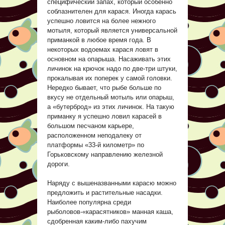
специфический запах, который особенно
соблазнителен для карася. Иногда карась
успешно ловится на более нежного
мотыля, который является универсальной
приманкой в любое время года. В
некоторых водоемах карася ловят в
основном на опарыша. Насаживать этих
личинок на крючок надо по две-три штуки,
прокалывая их поперек у самой головки.
Нередко бывает, что рыбе больше по
вкусу не отдельный мотыль или опарыш,
а «бутерброд» из этих личинок. На такую
приманку я успешно ловил карасей в
большом песчаном карьере,
расположенном неподалеку от
платформы «33-й километр» по
Горьковскому направлению железной
дороги.
Наряду с вышеназванными карасю можно
предложить и растительные насадки.
Наиболее популярна среди
рыболовов-«карасятников» манная каша,
сдобренная каким-либо пахучим