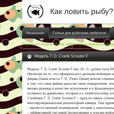
Как ловить рыбу?
Начальная
Статьи для рыболова любителя
Главная
»
Статьи
»
Рейтинг эффективных блесен и воблер
Модель T. D. Crank Scouter F
Модель T. D. Crank Scouter F вес 10, 3 г, длина тела 
Несмотря на то, что официального деления воблеров 
фирмы Daiwa класса T. D. (Team Daiwa) многие спинни
в том, что сама фирма дала им такое определение, или
велика разница в качестве исполнения и в функционал
особенно из древесины, которые и к любительскому к
У воблера T. D. Crank Scouter F – одна из самых слож
многофункциональная резонаторная камера. Она одно
– является звонкой погремушкой, которая у аналогичн
– эффективной системой балансировки и огрузки вобле