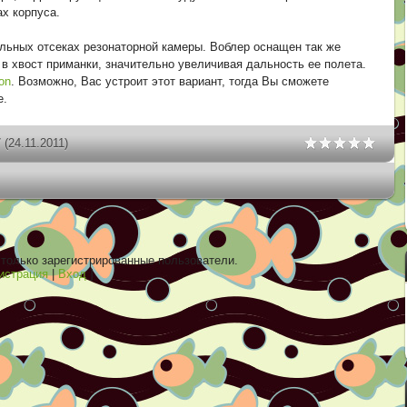
ах корпуса.
ельных отсеках резонаторной камеры. Воблер оснащен так же
 в хвост приманки, значительно увеличивая дальность ее полета.
on
. Возможно, Вас устроит этот вариант, тогда Вы сможете
е.
7
(24.11.2011)
только зарегистрированные пользователи.
истрация
|
Вход
]