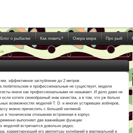
Блог о рыбалке
Как ловить?
Озера мира
Про рыб
ов
59 мм, эффективное заглубление до 2 метров .
на любительские и профессиональные не существует, модели
нгисты иначе как профессиональными не называют. И дело даже не
 если хотите своеобразный знак качества, а в том, что уж больно
ьных возможностях моделей T. D. и многих устаревших воблеров,
лассу можно причислить с большой натяжкой.
ных в техническом отношении встроенная в корпус
временно выполняет две важнейшие функции:
ых моделей встречается довольно редко;
ра, корректирующей его амплитуду колебаний в вертикальной и