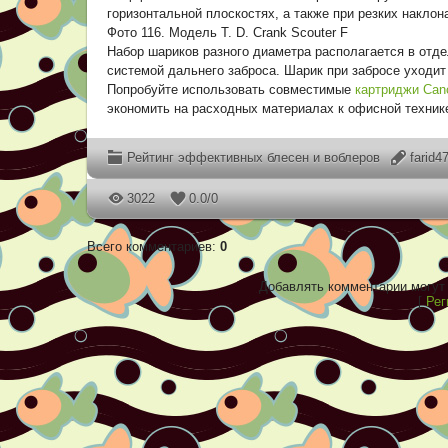
горизонтальной плоскостях, а также при резких наклон
Фото 116. Модель T. D. Crank Scouter F
Набор шариков разного диаметра располагается в отд
системой дальнего заброса. Шарик при забросе уходит
Попробуйте использовать совместимые
картриджи Can
экономить на расходных материалах к офисной техник
Рейтинг эффективных блесен и воблеров
farid4
3022
0.0
/
0
Всего комментариев
:
0
Добавлять комментарии могут 
[
Рег