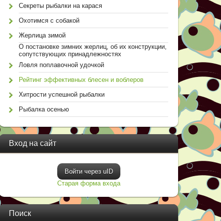
Секреты рыбалки на карася
Охотимся с собакой
Жерлица зимой
О постановке зимних жерлиц, об их конструкции,
сопутствующих принадлежностях
Ловля поплавочной удочкой
Рейтинг эффективных блесен и воблеров
Хитрости успешной рыбалки
Рыбалка осенью
Вход на сайт
Войти через uID
Старая форма входа
Поиск