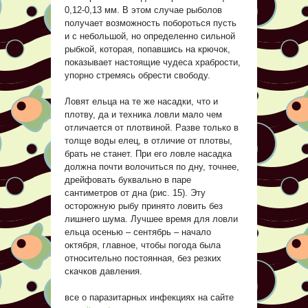
0,12-0,13 мм. В этом случае рыболов
получает возможность побороться пусть
и с небольшой, но определенно сильной
рыбкой, которая, попавшись на крючок,
показывает настоящие чудеса храбрости,
упорно стремясь обрести свободу.
Ловят ельца на те же насадки, что и
плотву, да и техника ловли мало чем
отличается от плотвиной. Разве только в
толще воды елец, в отличие от плотвы,
брать не станет. При его ловле насадка
должна почти волочиться по дну, точнее,
дрейфовать буквально в паре
сантиметров от дна (рис. 15). Эту
осторожную рыбу принято ловить без
лишнего шума. Лучшее время для ловли
ельца осенью – сентябрь – начало
октября, главное, чтобы погода была
относительно постоянная, без резких
скачков давления.
все о паразитарных инфекциях на сайте