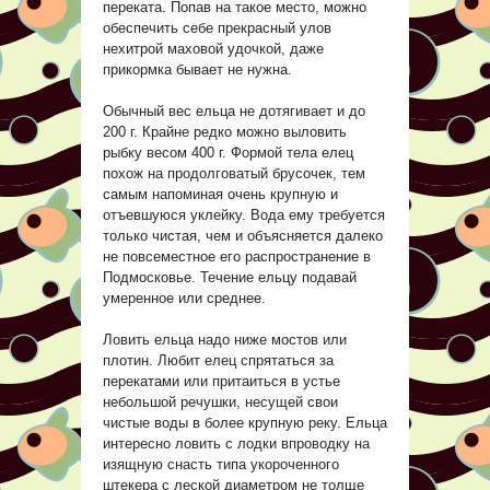
переката. Попав на такое место, можно
обеспечить себе прекрасный улов
нехитрой маховой удочкой, даже
прикормка бывает не нужна.
Обычный вес ельца не дотягивает и до
200 г. Крайне редко можно выловить
рыбку весом 400 г. Формой тела елец
похож на продолговатый брусочек, тем
самым напоминая очень крупную и
отъевшуюся уклейку. Вода ему требуется
только чистая, чем и объясняется далеко
не повсеместное его распространение в
Подмосковье. Течение ельцу подавай
умеренное или среднее.
Ловить ельца надо ниже мостов или
плотин. Любит елец спрятаться за
перекатами или притаиться в устье
небольшой речушки, несущей свои
чистые воды в более крупную реку. Ельца
интересно ловить с лодки впроводку на
изящную снасть типа укороченного
штекера с леской диаметром не толще